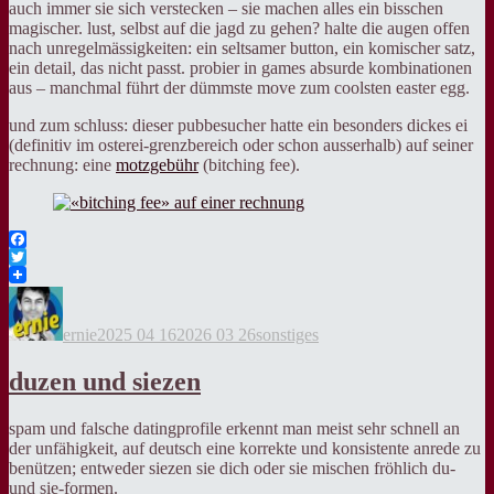
auch immer sie sich verstecken – sie machen alles ein bisschen
magischer. lust, selbst auf die jagd zu gehen? halte die augen offen
nach unregelmässigkeiten: ein seltsamer button, ein komischer satz,
ein detail, das nicht passt. probier in games absurde kombinationen
aus – manchmal führt der dümmste move zum coolsten easter egg.
und zum schluss: dieser pubbesucher hatte ein besonders dickes ei
(definitiv im osterei-grenzbereich oder schon ausserhalb) auf seiner
rechnung: eine
motzgebühr
(bitching fee).
Facebook
Twitter
Autor
Veröffentlicht
Kategorien
am
ernie
2025 04 16
2026 03 26
sonstiges
duzen und siezen
spam und falsche datingprofile erkennt man meist sehr schnell an
der unfähigkeit, auf deutsch eine korrekte und konsistente anrede zu
benützen; entweder siezen sie dich oder sie mischen fröhlich du-
und sie-formen.