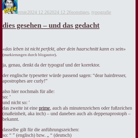
Autor
Veröffentlicht
Kategorien
am
ernie
2024 12 26
2024 12 26
sonstiges
,
typografie
dies gesehen – und das gedacht
«das leben ist nicht perfekt, aber dein haarschnitt kann es sein»
.
(markierungen durch blogautor)
ja, genau, denkt da der typograf und der korrektor.
der englische typesetter würde passend sagen: “dear hairdresser,
apostrophes are curly!”
also hier nochmals für alle:
so: ’
und nicht so: ′
das zweite ist eine
prime
, auch als minutenzeichen oder fußzeichen
(maßeinheit, aka inch) – und daneben auch als deppenaprostoph –
bekannt.
dasselbe gilt für die anführungszeichen:
so: “ ” (englisch) bzw. „ “ (deutsch)