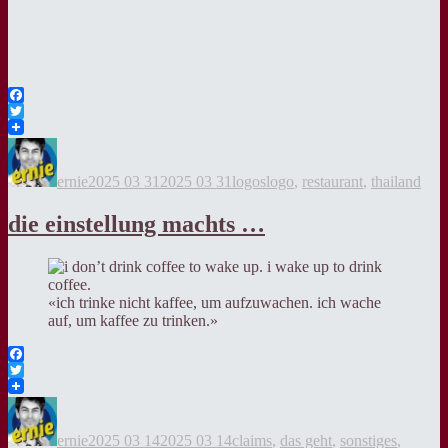
Facebook
Twitter
Autor
Veröffentlicht
Kategorien
Tags
am
ernie
2025 03 31
2025 03 31
logos
logo
,
restaurant
,
thailand
die einstellung machts …
«ich trinke nicht kaffee, um aufzuwachen. ich wache
auf, um kaffee zu trinken.»
Facebook
Twitter
Autor
Veröffentlicht
Kategorien
am
ernie
2025 03 14
2025 03 14
claims
,
das geht
,
sonstiges
,