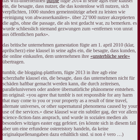
das wifi-unternehmen
purple
fügte 2014 in seine agbs eine klausel
ein, die besagte, dass nutzer, die das kostenlose wifi nutzen, sich
verpflichten, 1000 stunden gemeinnützige arbeit zu leisten wie
«reinigung von abwasserkanälen». über 22’000 nutzer akzeptierten
die agbs, ohne die passage, die als test gedacht war, zu bemerken. es
wurde schliesslich niemand gezwungen zum «entfernen von unrat
aus öffentlichen parks».
das britische unternehmen gamestation fügte am 1. april 2010 (klar,
aprilscherz) eine klausel in seine agbs ein, die besagte, dass kunden,
die online einkaufen, dem unternehmen ihre
«unsterbliche seele»
übertragen.
tumblr, die blogging-plattform, fügte 2013 in ihre agb eine
scherzhafte klausel ein, die besagte, dass das unternehmen nicht für
schäden haftbar gemacht werden kann, die durch zeitreisen,
paralleluniversen oder andere übernatürliche phänomene entstehen.
im original: «you agree that tumblr is not responsible for any harm
that may come to you or your property as a result of time travel,
alternate universes, or other supernatural phenomena caused by your
use of the services.» diese klausel war ein subtiler gag, der vor allem
science-fiction-fans ansprach, und wurde in sozialen medien als
besonders witziges easter egg gefeiert. (es könnte sich in diesem fall
aber um eine erfundene ostereistory handeln, da keine
originalquellenangaben dazu erhältlich sind. si non è vero …)