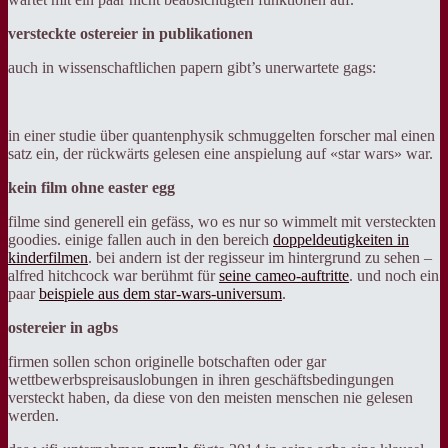
versteckte ostereier in publikationen
auch in wissenschaftlichen papern gibt’s unerwartete gags:
in einer studie über quantenphysik schmuggelten forscher mal einen
satz ein, der rückwärts gelesen eine anspielung auf «star wars» war.
kein film ohne easter egg
filme sind generell ein gefäss, wo es nur so wimmelt mit versteckten
goodies. einige fallen auch in den bereich
doppeldeutigkeiten in
kinderfilmen
. bei andern ist der regisseur im hintergrund zu sehen –
alfred hitchcock war berühmt für
seine cameo-auftritte
. und noch ein
paar
beispiele aus dem star-wars-universum
.
ostereier in agbs
firmen sollen schon originelle botschaften oder gar
wettbewerbspreisauslobungen in ihren geschäftsbedingungen
versteckt haben, da diese von den meisten menschen nie gelesen
werden.