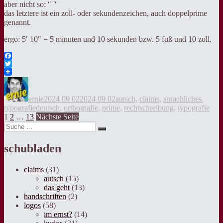
aber nicht so: ″ ″
das letztere ist ein zoll- oder sekundenzeichen, auch doppelprime
genannt.
ergo: 5′ 10″ = 5 minuten und 10 sekunden bzw. 5 fuß und 10 zoll.
Facebook
Twitter
Autor
Veröffentlicht
Kategorien
am
ernie
2024 09 02
2024 09 02
autsch
,
claims
,
sprachliches
,
Tags
typografie
deutsch
,
orthografie
,
prime
,
rechtschreibung
,
typografie
Seitennummerierung
Seite
Seite
Seite
1
2
…
13
Nächste Seite
Suche
der
Suche
nach:
Beiträge
schubladen
claims
(31)
autsch
(15)
das geht
(13)
handschriften
(2)
logos
(58)
im ernst?
(14)