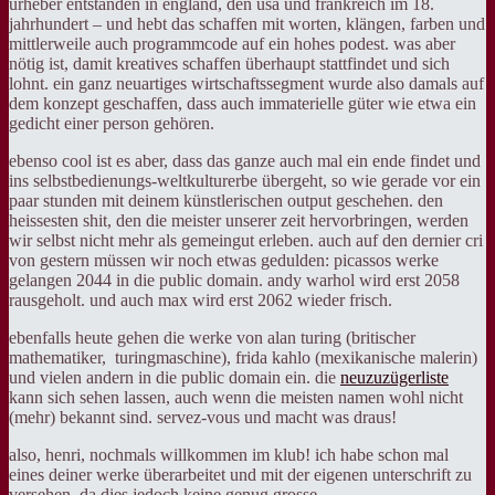
urheber entstanden in england, den usa und frankreich im 18.
jahrhundert – und hebt das schaffen mit worten, klängen, farben und
mittlerweile auch programmcode auf ein hohes podest. was aber
nötig ist, damit kreatives schaffen überhaupt stattfindet und sich
lohnt. ein ganz neuartiges wirtschaftssegment wurde also damals auf
dem konzept geschaffen, dass auch immaterielle güter wie etwa ein
gedicht einer person gehören.
ebenso cool ist es aber, dass das ganze auch mal ein ende findet und
ins selbstbedienungs-weltkulturerbe übergeht, so wie gerade vor ein
paar stunden mit deinem künstlerischen output geschehen. den
heissesten shit, den die meister unserer zeit hervorbringen, werden
wir selbst nicht mehr als gemeingut erleben. auch auf den dernier cri
von gestern müssen wir noch etwas gedulden: picassos werke
gelangen 2044 in die public domain. andy warhol wird erst 2058
rausgeholt. und auch max wird erst 2062 wieder frisch.
ebenfalls heute gehen die werke von alan turing (britischer
mathematiker, turingmaschine), frida kahlo (mexikanische malerin)
und vielen andern in die public domain ein. die
neuzuzügerliste
kann sich sehen lassen, auch wenn die meisten namen wohl nicht
(mehr) bekannt sind. servez-vous und macht was draus!
also, henri, nochmals willkommen im klub! ich habe schon mal
eines deiner werke überarbeitet und mit der eigenen unterschrift zu
versehen. da dies jedoch keine genug grosse