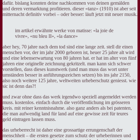
dafür. bislang konnten deine nachkommen von deinen gemälden
und deren vermarktung profitieren. dieser «tanz» (1910) ist aber seit
mitternacht definitiv vorbei – oder besser: läuft jetzt mit neuer musik.
im artikel erwähnte werke von matisse: «la joie de
vivre», «nu bleu II», «la dance»
aber hey, 70 jahre nach dem tod sind eine lange zeit. stell dir einen
menschen vor, der im jahr 2000 geboren ist, heuer 25 jahre alt wird
und eine lebenserwartung von 80 jahren hat. er hat im alter von fünf
jahren eine originelle zeichnung gekritzelt. man kann sich schwer
vorstellen, dass dieses kunstwerk (und man muss das wort unter
umständen besser in anführungszeichen setzen) bis ins jahr 2150,
also noch weitere 125 jahre, weltweiten urheberschutz geniesst. wie
sic ist denn das?!
und zwar ohne dass das werk irgendwo speziell angemeldet werden
muss. kostenlos. einfach durch die veröffentlichung im grösseren
kreis. mit reiner kenntnisnahme. also ganz anders als bei patenten,
die man aufwendig land für land auf eine gewisse zeit für teures
geld eintragen lassen muss.
das urheberrecht ist daher eine grossartige errungenschaft der
menschheit – die ersten gesetze zum schutz der urheberinnen und