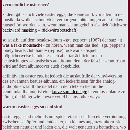
vermeintliche ostereier?
zudem gibts auch viele easter eggs, die keine sind. vor allem in der
musik. da wollen schon viele verborgene mitteilungen aus stücken
rausgehört worden sein, wenn man sie umgekehrt abspielt (stichwort
backward masking – rückwärtsbotschaft
).
so ist z.b. auf dem beatles-album «sgt. pepper» (1967) der satz
«it
was a fake moustache»
zu hören, wenn man das lied «sgt. pepper’s
lonely hearts club band» (reprise) rückwärts abspielt.
möglicherweise handelt es sich aber tatsächlich um ein
beabsichtigtes «akustisches anadrom», denn der falsche schnurrbart
wird auf dem albumcover auch abgebildet.
definitiv ein easter egg ist jedoch die auslaufrille der vinyl-version
des erwähnten beatles-albums. ein leckerbissen für die analog-
audiophilen: läuft die nadel nach dem letzten lied in die
«endumlaufbahn», ist eine
kurze soundcollage
in endlosschlaufe zu
hören, die klingt wie «never could be any other way».
warum easter eggs so cool sind
easter eggs sind mehr als nur spielerei. sie schaffen eine verbindung
zwischen schöpfer und entdecker, ein kleines augenzwinkern. sie
belohnen neugier und laden ein, die welt genauer zu betrachten. wo