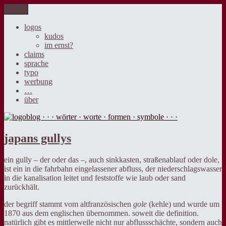
Zum
Menü
der blog über sprache, design und werbung.
Inhalt
logoblog · · · wörter · worte ·
springen
logos
kudos
formen · symbole · · ·
im ernst?
claims
sprache
typo
werbung
…
über
japans gullys
ein gully – der oder das –, auch sinkkasten, straßenablauf oder dole,
ist ein in die fahrbahn eingelassener abfluss, der niederschlagswasser
in die kanalisation leitet und feststoffe wie laub oder sand
zurückhält.
der begriff stammt vom altfranzösischen
gole
(kehle) und wurde um
1870 aus dem englischen übernommen. soweit die definition.
natürlich gibt es mittlerweile nicht nur abflussschächte, sondern auch