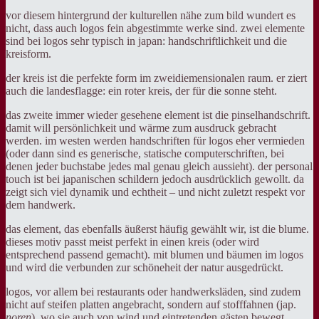
vor diesem hintergrund der kulturellen nähe zum bild wundert es
nicht, dass auch logos fein abgestimmte werke sind. zwei elemente
sind bei logos sehr typisch in japan: handschriftlichkeit und die
kreisform.
der kreis ist die perfekte form im zweidiemensionalen raum. er ziert
auch die landesflagge: ein roter kreis, der für die sonne steht.
das zweite immer wieder gesehene element ist die pinselhandschrift.
damit will persönlichkeit und wärme zum ausdruck gebracht
werden. im westen werden handschriften für logos eher vermieden
(oder dann sind es generische, statische computerschriften, bei
denen jeder buchstabe jedes mal genau gleich aussieht). der personal
touch ist bei japanischen schildern jedoch ausdrücklich gewollt. da
zeigt sich viel dynamik und echtheit – und nicht zuletzt respekt vor
dem handwerk.
das element, das ebenfalls äußerst häufig gewählt wir, ist die blume.
dieses motiv passt meist perfekt in einen kreis (oder wird
entsprechend passend gemacht). mit blumen und bäumen im logos
und wird die verbunden zur schöneheit der natur ausgedrückt.
logos, vor allem bei restaurants oder handwerksläden, sind zudem
nicht auf steifen platten angebracht, sondern auf stofffahnen (jap.
noren
), wo sie auch von wind und eintretenden gästen bewegt