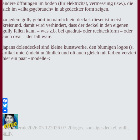
andere öffnungen im boden (für elektrizität, vermessung usw.), die
sich im «alltagsgebrauch» in abgedeckter form zeigen.
zu jedem gully gehört im nämlich ein deckel. dieser ist meist
kreisrund. damit wird verhindert, dass der deckel in den eigenen
gully fallen kann – was z.b. bei quadrat- oder rechteckform – oder
auch oval – der fall wäre.
japans dolendeckel sind kleine kunstwerke, den blumigen logos (s.
artikel unten) nicht unähnlich und oft auch gleich mit farben verziert.
hier ein paar «modelle»:
Facebook
Twitter
Autor
Veröffentlicht
Kategorien
Tags
am
ernie
2026 05 12
2026 07 20
logos
,
sonstiges
deckel
,
gulli
,
gully