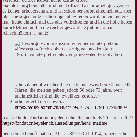
eigenleistung beinhaltet und nicht offiziell als originell gilt, geniesst
es keinen urheberschutz und ist schon per sofort allgemeingut. aber
über die sogenannte «schöfungshöhe» reden wir dann ein anderes
mal. heute einfach mal das glas vollschöpfen und in die höhe heben,
zurücklehnen und in die reicher gewordene public domain
reinschmökern … santé!
«l’escargot» (rechts oben das original aus dem jahr
1953) neu interpretiert als vier-jahreszeiten-tetraptychon
schutzdauer abweichend: je nach land zwischen 30 und 100
Jahren, die meisten geben jedoch 50 oder 70 jahre. weit
uneinheitlicher sind die jeweiligen gesetze.
↩︎
urheberrecht der schweiz:
https://fedlex.admin.ch/eli/cc/1993/1798_1798_1798/de
↩︎
matisse in der fondation beyeler, riehen/bs, noch bis 26. januar 2025:
https://fondationbeyeler.ch/ausstellungen/henri-matisse
henri émile benoît matisse, 31.12.1869–03.11.1954, französischer