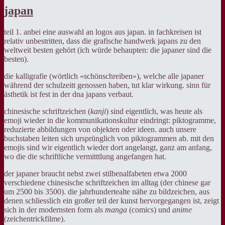
japan
teil 1. anbei eine auswahl an logos aus japan. in fachkreisen ist
relativ unbestritten, dass die grafische handwerk japans zu den
weltweit besten gehört (ich würde behaupten: die japaner sind die
besten).
die kalligrafie (wörtlich «schönschreiben»), welche alle japaner
während der schulzeitt genossen haben, tut klar wirkung. sinn für
ästhetik ist fest in der dna japans verbaut.
chinesische schriftzeichen (
kanji
) sind eigentlich, was heute als
emoji wieder in die kommunikationskultur eindringt: piktogramme,
reduzierte abbildungen von objekten oder ideen. auch unsere
buchstaben leiten sich ursprünglich von piktogrammen ab. mit den
emojis sind wir eigentlich wieder dort angelangt, ganz am anfang,
wo die die schriftliche vermitttlung angefangen hat.
der japaner braucht nebst zwei stilbenalfabeten etwa 2000
verschiedene chinesische schriftzeichen im alltag (der chinese gar
um 2500 bis 3500). die jahrhundertealte nähe zu bildzeichen, aus
denen schliesslich ein großer teil der kunst hervorgegangen ist, zeigt
sich in der modernsten form als
manga
(comics) und
anime
(zeichentrickfilme).