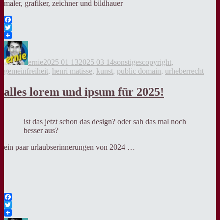
maler, grafiker, zeichner und bildhauer
Facebook
Twitter
Autor
Veröffentlicht
Kategorien
Tags
am
ernie
2025 01 13
2025 03 14
sonstiges
copyright
,
gemeinfreiheit
,
henri matisse
,
kunst
,
public domain
,
urheberrecht
alles lorem und ipsum für 2025!
ist das jetzt schon das design? oder sah das mal noch
besser aus?
ein paar urlaubserinnerungen von 2024 …
Facebook
Twitter