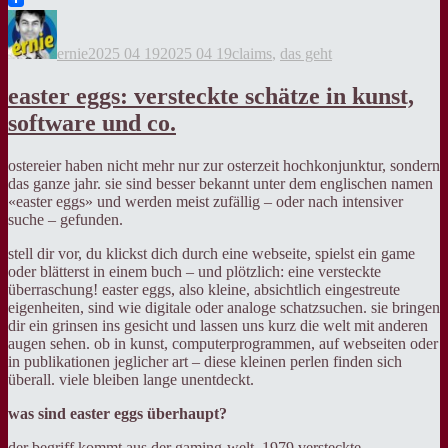
Autor
Veröffentlicht
Kategorien
am
ernie
2025 04 19
2025 04 19
claims
,
das geht
easter eggs: versteckte schätze in kunst,
software und co.
ostereier haben nicht mehr nur zur osterzeit hochkonjunktur, sondern
das ganze jahr. sie sind besser bekannt unter dem englischen namen
«easter eggs» und werden meist zufällig – oder nach intensiver
suche – gefunden.
stell dir vor, du klickst dich durch eine webseite, spielst ein game
oder blätterst in einem buch – und plötzlich: eine versteckte
überraschung! easter eggs, also kleine, absichtlich eingestreute
eigenheiten, sind wie digitale oder analoge schatzsuchen. sie bringen
dir ein grinsen ins gesicht und lassen uns kurz die welt mit anderen
augen sehen. ob in kunst, computerprogrammen, auf webseiten oder
in publikationen jeglicher art – diese kleinen perlen finden sich
überall. viele bleiben lange unentdeckt.
was sind easter eggs überhaupt?
der begriff kommt aus der gaming-welt. 1979 versteckte