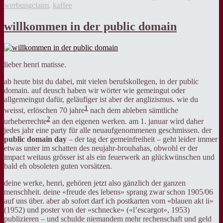
Tags
werbung
claim
,
kaffee
willkommen in der public domain
lieber henri matisse.
ab heute bist du dabei, mit vielen berufskollegen, in der public
domain. auf deusch haben wir wörter wie gemeingut oder
allgemeingut dafür, geläufiger ist aber der anglizismus. wie du
1
weisst, erlöschen 70 jahre
nach dem ableben sämtliche
2
urheberrechte
an den eigenen werken. am 1. januar wird daher
jedes jahr eine party für alle neuaufgenommenen geschmissen. der
public domain day
– der tag der gemeinfreiheit – geht leider immer
etwas unter im schatten des neujahr-brouhahas, obwohl er der
impact weitaus grösser ist als ein feuerwerk an glückwünschen und
bald eh obsoleten guten vorsätzen.
deine werke, henri, gehören jetzt also gänzlich der ganzen
menschheit. deine «freude des lebens» sprang zwar schon 1905/06
auf uns über. aber ab sofort darf ich postkarten vom «blauen akt ii»
(1952) und poster von der «schnecke» («l’escargot», 1953)
publizieren – und schulde niemandem mehr rechenschaft und geld