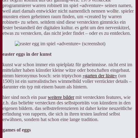
programmierer warren robinett im spiel «adventure» seinen namen,
weil atari damals entwickler nicht namentlich nennen wollte. spieler
mussten einen geheimen raum finden, um «created by warren
robinett» zu sehen. seitdem sind diese versteckten gimmicks ein
fester bestandteil der digitalen kultur. es geht um den nervenkitzel,
etwas zu verstecken, das nicht jeder findet – oder es zu entdecken.
easter eggs in der kunst
kunst war schon immer ein spielplatz für geheimnisse. nicht erst im
mittelalter haben künstler kleine witze oder botschaften eingebaut.
nimm hieronymus bosch: sein triptychon
«garten der lüste»
(um
1500) ist ein surrealistisches wimmelbild voller verrückter details –
darunter ein typ mit einem baum als hintern.
hier sind noch ein paar
weitere bilder
mit versteckten features, wie
z.b. das beliebte verstecken des selbstporträts von künstlern in den
eigenen bildern. das selbstreferenzieren ist daher keine neuzeitliche
erfindung von rappern, die sich in ihren texten laufend selbst
erwähnen, sondern hat schon eine lange tradition.
games of eggs