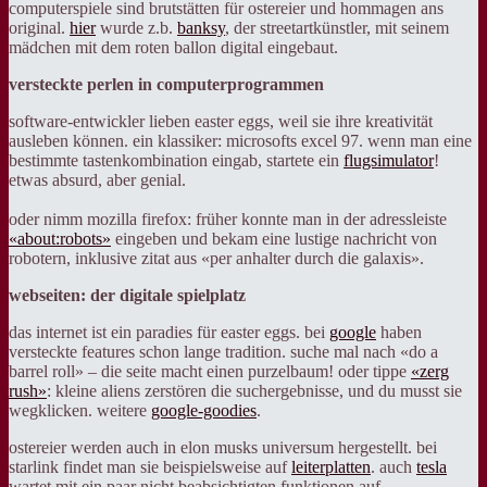
computerspiele sind brutstätten für ostereier und hommagen ans
original.
hier
wurde z.b.
banksy
, der streetartkünstler, mit seinem
mädchen mit dem roten ballon digital eingebaut.
versteckte perlen in computerprogrammen
software-entwickler lieben easter eggs, weil sie ihre kreativität
ausleben können. ein klassiker: microsofts excel 97. wenn man eine
bestimmte tastenkombination eingab, startete ein
flugsimulator
!
etwas absurd, aber genial.
oder nimm mozilla firefox: früher konnte man in der adressleiste
«about:robots»
eingeben und bekam eine lustige nachricht von
robotern, inklusive zitat aus «per anhalter durch die galaxis».
webseiten: der digitale spielplatz
das internet ist ein paradies für easter eggs. bei
google
haben
versteckte features schon lange tradition. suche mal nach «do a
barrel roll» – die seite macht einen purzelbaum! oder tippe
«zerg
rush»
: kleine aliens zerstören die suchergebnisse, und du musst sie
wegklicken. weitere
google-goodies
.
ostereier werden auch in elon musks universum hergestellt. bei
starlink findet man sie beispielsweise auf
leiterplatten
. auch
tesla
wartet mit ein paar nicht beabsichtigten funktionen auf.