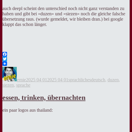
auch deepl scheint den unterschied noch nicht ganz verstanden zu
haben und gibt bei «duzen» und «siezen» noch die gleiche falsche
übersetzung raus. (wurde gemeldet, wir bleiben dran.) bei google
klappt das schon länger.
Facebook
Twitter
Autor
Veröffentlicht
Kategorien
Tags
am
ernie
2025 04 01
2025 04 01
sprachliches
deutsch
,
duzen
,
siezen
,
sprache
essen, trinken, übernachten
ein paar logos aus thailand: