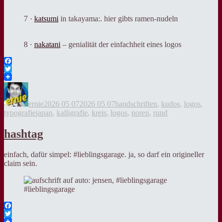
7 ·
katsumi
in takayama:. hier gibts ramen-nudeln
8 ·
nakatani
– genialität der einfachheit eines logos
Facebook
Twitter
Autor
Veröffentlicht
Kategorien
am
ernie
2026 05 07
2026 05 07
handschriften
,
kudos
,
logos
,
Tags
typografie
japan
,
kalligrafie
,
kreis
,
logos
,
noren
,
rund
hashtag
einfach, dafür simpel: #lieblingsgarage. ja, so darf ein origineller
claim sein.
#lieblingsgarage
Facebook
Twitter