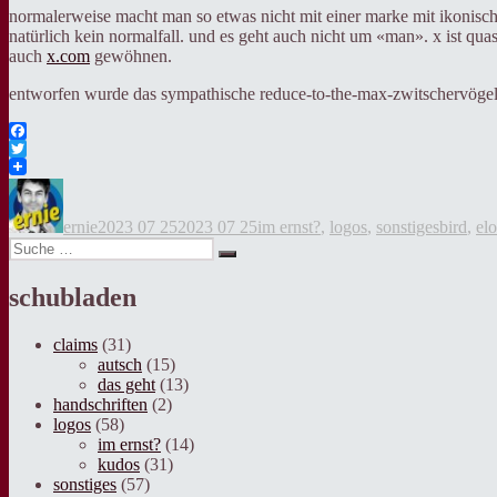
normalerweise macht man so etwas nicht mit einer marke mit ikonisch
natürlich kein normalfall. und es geht auch nicht um «man». x ist qua
auch
x.com
gewöhnen.
entworfen wurde das sympathische reduce-to-the-max-zwitschervög
Facebook
Twitter
Autor
Veröffentlicht
Kategorien
Tags
am
ernie
2023 07 25
2023 07 25
im ernst?
,
logos
,
sonstiges
bird
,
el
Suche
Suche
nach:
schubladen
claims
(31)
autsch
(15)
das geht
(13)
handschriften
(2)
logos
(58)
im ernst?
(14)
kudos
(31)
sonstiges
(57)