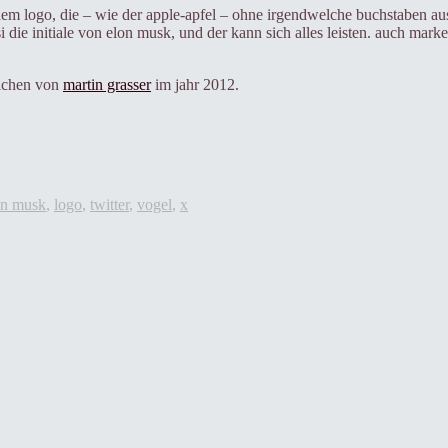
em logo, die – wie der apple-apfel – ohne irgendwelche buchstaben aus
si die initiale von elon musk, und der kann sich alles leisten. auch ma
elchen von
martin grasser
im jahr 2012.
on musk
,
logo
,
twitter
,
vogel
,
x