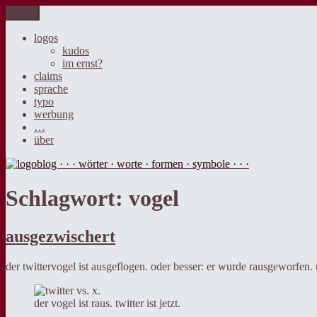
Zum
Menü
logoblog · · · wörter · worte · formen · symbole · · ·
der blog über sprache, design und werbung.
Inhalt
springen
logos
kudos
im ernst?
claims
sprache
typo
werbung
…
über
Schlagwort:
vogel
ausgezwischert
der twittervogel ist ausgeflogen. oder besser: er wurde rausgeworfen. 
der vogel ist raus. twitter ist jetzt.