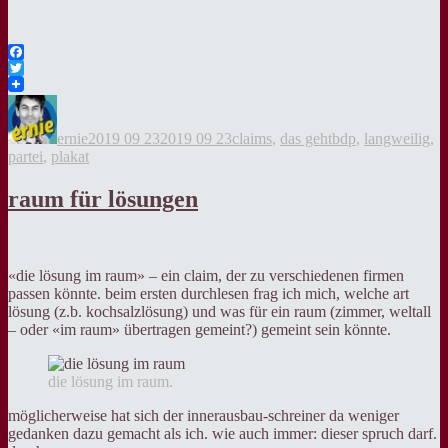
Facebook
Twitter
Autor
Veröffentlicht
Kategorien
Tags
am
ernie
2019 09 23
2019 09 23
claims
,
das geht
bdp
,
langweilig
,
partei
,
plakat
raum für lösungen
«die lösung im raum» – ein claim, der zu verschiedenen firmen
passen könnte. beim ersten durchlesen frag ich mich, welche art
lösung (z.b. kochsalzlösung) und was für ein raum (zimmer, weltall
– oder «im raum» übertragen gemeint?) gemeint sein könnte.
die lösung im raum.
möglicherweise hat sich der innerausbau-schreiner da weniger
gedanken dazu gemacht als ich. wie auch immer: dieser spruch darf.