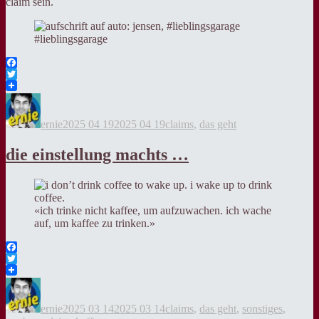
claim sein.
#lieblingsgarage
Facebook
Twitter
Autor
Veröffentlicht
Kategorien
am
ernie
2025 04 19
2025 04 19
claims
,
das geht
die einstellung machts …
«ich trinke nicht kaffee, um aufzuwachen. ich wache
auf, um kaffee zu trinken.»
Facebook
Twitter
Autor
Veröffentlicht
Kategorien
am
ernie
2025 03 14
2025 03 14
claims
,
das geht
,
sonstiges
,