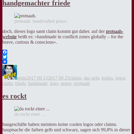
handgemachter friede
protsaah. handcrafted peace.
doch, dieses logo samt claim kommt gut daher. auf der
protsaah-
website
heißt es: «handmade in conflictt zones globally – for the
brave, curious & conscious».
Facebook
Twitter
Autor
Veröffentlicht
Kategorien
Tag
am
ernie
2017 09 13
2017 09 25
claims
,
das geht
,
kudos
,
logos
claim
,
friede
,
handmade
,
logo
,
peace
,
protsaah
es rockt
da rockt einer …
baugeschäfte haben meistens keine coolen logos oder claims.
hauptsache die farben gelb und schwarz, sagen sich 99,8% in dieser