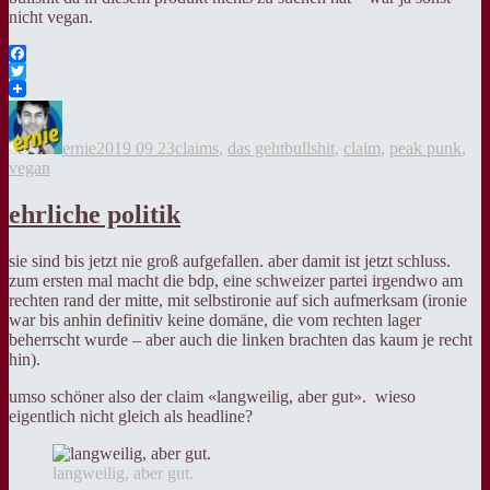
nicht vegan.
Facebook
Twitter
Autor
Veröffentlicht
Kategorien
Tags
am
ernie
2019 09 23
claims
,
das geht
bullshit
,
claim
,
peak punk
,
vegan
ehrliche politik
sie sind bis jetzt nie groß aufgefallen. aber damit ist jetzt schluss.
zum ersten mal macht die bdp, eine schweizer partei irgendwo am
rechten rand der mitte, mit selbstironie auf sich aufmerksam (ironie
war bis anhin definitiv keine domäne, die vom rechten lager
beherrscht wurde – aber auch die linken brachten das kaum je recht
hin).
umso schöner also der claim «langweilig, aber gut». wieso
eigentlich nicht gleich als headline?
langweilig, aber gut.