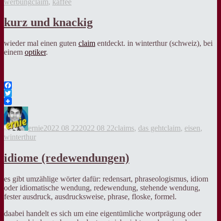
Tags
werbung
claim
,
kaffee
kurz und knackig
wieder mal einen guten
claim
entdeckt. in winterthur (schweiz), bei
einem
optiker
.
Facebook
Twitter
Autor
Veröffentlicht
Kategorien
Tags
am
ernie
2022 08 22
2022 08 22
claims
,
das geht
claim
,
eisen
,
winterthur
idiome (redewendungen)
es gibt umzählige wörter dafür: redensart, phraseologismus, idiom
oder idiomatische wendung, redewendung, stehende wendung,
fester ausdruck, ausdrucksweise, phrase, floske, formel.
daabei handelt es sich um eine eigentümliche wortprägung oder