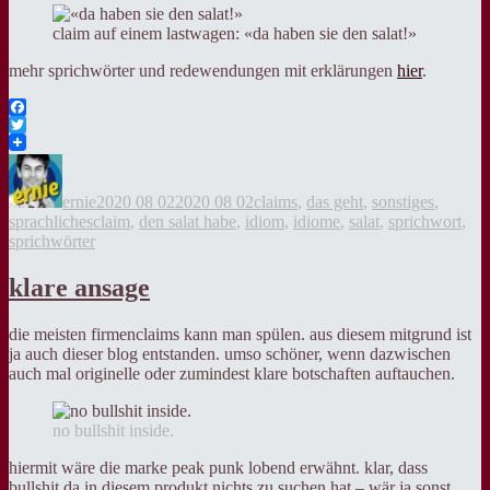
claim auf einem lastwagen: «da haben sie den salat!»
mehr sprichwörter und redewendungen mit erklärungen
hier
.
Facebook
Twitter
Autor
Veröffentlicht
Kategorien
am
ernie
2020 08 02
2020 08 02
claims
,
das geht
,
sonstiges
,
Tags
sprachliches
claim
,
den salat habe
,
idiom
,
idiome
,
salat
,
sprichwort
,
sprichwörter
klare ansage
die meisten firmenclaims kann man spülen. aus diesem mitgrund ist
ja auch dieser blog entstanden. umso schöner, wenn dazwischen
auch mal originelle oder zumindest klare botschaften auftauchen.
no bullshit inside.
hiermit wäre die marke peak punk lobend erwähnt. klar, dass
bullshit da in diesem produkt nichts zu suchen hat – wär ja sonst