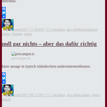
durchaus.
Facebook
Twitter
Autor
Veröffentlicht
Kategorien
Tags
am
ernie
2017 11 20
2017 12 16
claims
,
das geht
bertschinger
,
claim
,
lösung
,
raum
null gar nichts – aber das dafür richtig
procamper.is
klare ansage in typisch isländischem understatementhumor.
Facebook
Twitter
Autor
Veröffentlicht
Kategorien
Tags
am
ernie
2017 09 25
2017 12 16
claims
,
das geht
camper
,
hotel
,
island