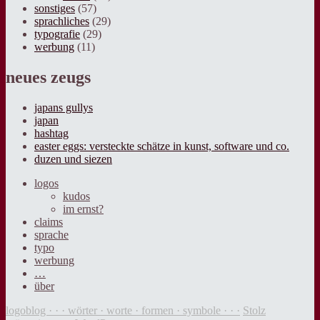
sonstiges
(57)
sprachliches
(29)
typografie
(29)
werbung
(11)
neues zeugs
japans gullys
japan
hashtag
easter eggs: versteckte schätze in kunst, software und co.
duzen und siezen
logos
kudos
im ernst?
claims
sprache
typo
werbung
…
über
logoblog · · · wörter · worte · formen · symbole · · ·
Stolz