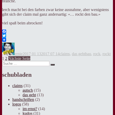
branche.
lerch macht bei den farben zwar keine ausnahme, aber wenigstens
gibt sich der claim mal ganz andersartig: «… rockt den bau.»
viel spaß beim abrocken!
Facebook
Twitter
Autor
Veröffentlicht
Kategorien
Tags
am
ernie
2017 01 13
2017 07 14
claims
,
das geht
bau
,
rock
,
rockt
Seitennummerierung
Seite
Seite
1
2
Nächste Seite
Suche
der
Suche
nach:
Beiträge
schubladen
claims
(31)
autsch
(15)
das geht
(13)
handschriften
(2)
logos
(58)
im ernst?
(14)
kudos
(31)