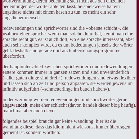
wortverbindung, deren bedeutung sich nicht aus den einzelnen
bedeutungen der wörter ableiten lässt. beispielsweise hat ein
angsthase nichts mit einem hasen zu tun; es meint ein sehr
ängstlicher mensch.
redewendungen und sprichwörter sind die «oberste schicht», die
«sahne» einer sprache. wenn man solche drauf hat, kennt man eine
sprache recht gut. es ist auch dort, wo eine sprache interessant, aber
auch sehr komplex wird, da es um bedeutungen jenseits der wörter
geht. deshalb sind gerade dort auch übersetzungsprogramme
überfordert.
der hauptunterschied zwischen sprichwörtern und redewendungen:
erstere kommen immer in ganzen sätzen und sind unveränderlich
(«aller guten dinge sind drei.»). redewendungen sind etwas flexibler
und lassen sich an zeit und person anpassen. sie werden jeweils im
infinitiv aufgeführt («schmetterlinge im bauch haben»).
in der werbung werden redewendungen und sprichwörter gerne
abgewandelt
. meist eher schlecht (davon handelt dieser blog häufig),
manchmal aber auch clever.
folgendes beispiel braucht gar keine wandlung. hier ist die
wandlung diese, dass das idiom nicht wie sonst immer übertragen
gemeint ist, sondern wörtlich: