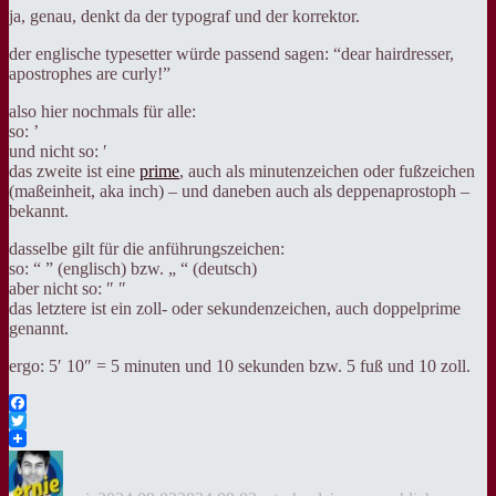
ja, genau, denkt da der typograf und der korrektor.
der englische typesetter würde passend sagen: “dear hairdresser,
apostrophes are curly!”
also hier nochmals für alle:
so: ’
und nicht so: ′
das zweite ist eine
prime
, auch als minutenzeichen oder fußzeichen
(maßeinheit, aka inch) – und daneben auch als deppenaprostoph –
bekannt.
dasselbe gilt für die anführungszeichen:
so: “ ” (englisch) bzw. „ “ (deutsch)
aber nicht so: ″ ″
das letztere ist ein zoll- oder sekundenzeichen, auch doppelprime
genannt.
ergo: 5′ 10″ = 5 minuten und 10 sekunden bzw. 5 fuß und 10 zoll.
Facebook
Twitter
Autor
Veröffentlicht
Kategorien
am