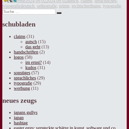
ernie
2024 09 02
2024 09 02
autsch
,
claims
,
sprachliches
,
Tags
typografie
deutsch
,
orthografie
,
prime
,
rechtschreibung
,
typografie
Suche
Suche
nach:
schubladen
claims
(31)
autsch
(15)
das geht
(13)
handschriften
(2)
logos
(58)
im ernst?
(14)
kudos
(31)
sonstiges
(57)
sprachliches
(29)
typografie
(29)
werbung
(11)
neues zeugs
japans gullys
japan
hashtag
easter eggs: versteckte schätze in kunst, software und co.