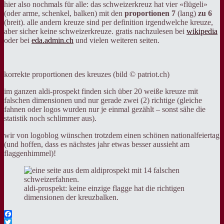
hier also nochmals für alle: das schweizerkreuz hat vier «flügeli»
(oder arme, schenkel, balken) mit den
proportionen 7
(lang)
zu 6
(breit). alle andern kreuze sind per definition irgendwelche kreuze,
aber sicher keine schweizerkreuze. gratis nachzulesen bei
wikipedia
oder bei
eda.admin.ch
und vielen weiteren seiten.
korrekte proportionen des kreuzes (bild © patriot.ch)
im ganzen aldi-prospekt finden sich über 20 weiße kreuze mit
falschen dimensionen und nur gerade zwei (2) richtige (gleiche
fahnen oder logos wurden nur je einmal gezählt – sonst sähe die
statistik noch schlimmer aus).
wir von logoblog wünschen trotzdem einen schönen nationalfeiertag
(und hoffen, dass es nächstes jahr etwas besser aussieht am
flaggenhimmel)!
aldi-prospekt: keine einzige flagge hat die richtigen
dimensionen der kreuzbalken.
Facebook