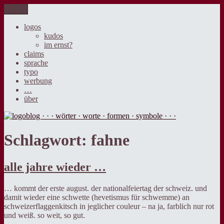
Zum
Menü
logoblog · · · wörter · worte · formen · symbole · · ·
der blog über sprache, design und werbung.
Inhalt
springen
logos
kudos
im ernst?
claims
sprache
typo
werbung
…
über
Schlagwort:
fahne
alle jahre wieder …
… kommt der erste august. der nationalfeiertag der schweiz. und
damit wieder eine schwette (hevetismus für schwemme) an
schweizerflaggenkitsch in jeglicher couleur – na ja, farblich nur rot
und weiß. so weit, so gut.