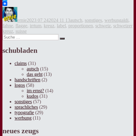
Twitter
Autor
Veröffentlicht
Kategorien
Tags
am
ernie
2023 07 24
2024 11 13
autsch
,
sonstiges
,
werbung
aldi
,
fahne
,
flagge
,
irrtum
,
kreuz
,
label
,
proportionen
,
schweiz
,
schweizer
kreuz
,
suisse
Suche
Suche
nach:
schubladen
claims
(31)
autsch
(15)
das geht
(13)
handschriften
(2)
logos
(58)
im ernst?
(14)
kudos
(31)
sonstiges
(57)
sprachliches
(29)
typografie
(29)
werbung
(11)
neues zeugs