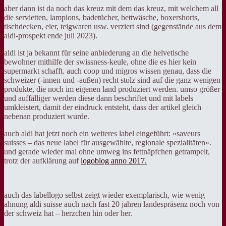
aber dann ist da noch das kreuz mit dem das kreuz, mit welchem all
die servietten, lampions, badetücher, bettwäsche, boxershorts,
tischdecken, eier, teigwaren usw. verziert sind (gegenstände aus dem
aldi-prospekt ende juli 2023).
aldi ist ja bekannt für seine anbiederung an die helvetische
bewohner mithilfe der swissness-keule, ohne die es hier kein
supermarkt schafft. auch coop und migros wissen genau, dass die
schweizer (-innen und -außen) recht stolz sind auf die ganz wenigen
produkte, die noch im eigenen land produziert werden. umso größer
und auffälliger werden diese dann beschriftet und mit labels
umkleistert, damit der eindruck entsteht, dass der artikel gleich
nebenan produziert wurde.
auch aldi hat jetzt noch ein weiteres label eingeführt: «saveurs
suisses – das neue label für ausgewählte, regionale spezialitäten».
und gerade wieder mal ohne umweg ins fettnäpfchen getrampelt,
trotz der aufklärung auf
logoblog anno 2017.
auch das labellogo selbst zeigt wieder exemplarisch, wie wenig
ahnung aldi suisse auch nach fast 20 jahren landespräsenz noch von
der schweiz hat – herzchen hin oder her.