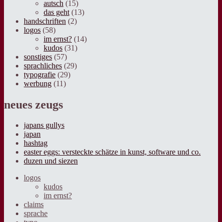
autsch
(15)
das geht
(13)
handschriften
(2)
logos
(58)
im ernst?
(14)
kudos
(31)
sonstiges
(57)
sprachliches
(29)
typografie
(29)
werbung
(11)
neues zeugs
japans gullys
japan
hashtag
easter eggs: versteckte schätze in kunst, software und co.
duzen und siezen
logos
kudos
im ernst?
claims
sprache