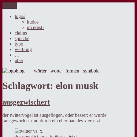
Zum
Menü
logoblog · · · wörter · worte · formen · symbole · · ·
der blog über sprache, design und werbung.
Inhalt
springen
logos
kudos
im ernst?
claims
sprache
typo
werbung
…
über
Schlagwort:
elon musk
ausgezwischert
der twittervogel ist ausgeflogen. oder besser: er wurde
rausgeworfen. und durch ein eher banales x ersetzt.
der vogel ist raus. twitter ist jetzt.