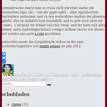
normalerweise macht man so etwas nicht mit einer marke mit
ikonischem logo, die – wie der apple-apfel – ohne irgendwelche
buchstaben auskommt. und zu den wertvollsten marken des planeten
gehört. dies ist natürlich kein normalfall. und es geht auch nicht um
«man». x ist quasi die initiale von elon musk, und der kann sich alles
leisten. auch marketingtechnisch weniger schlaue moves wie diesen.
wir werden uns auch
x.com
gewöhnen.
entworfen wurde das sympathische reduce-to-the-max-
zwitschervögelchen von
martin grasser
im jahr 2012.
Facebook
Twitter
Autor
Veröffentlicht
Kategorien
Tags
am
ernie
2023 07 25
2023 07 25
im ernst?
,
logos
,
sonstiges
bird
,
elon musk
,
logo
,
twitter
,
vogel
,
x
Suche
Suche
nach:
schubladen
claims
(31)