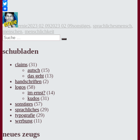
Facebook
Twitter
Autor
Veröffentlicht
Kategorien
Tags
am
ernie
2023 02 09
2023 02 09
sonstiges
,
sprachliches
mensch
,
menschen
,
menschlichkeit
Suche
Suche
nach:
schubladen
claims
(31)
autsch
(15)
das geht
(13)
handschriften
(2)
logos
(58)
im ernst?
(14)
kudos
(31)
sonstiges
(57)
sprachliches
(29)
typografie
(29)
werbung
(11)
neues zeugs