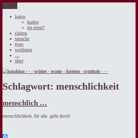
Zum
Menü
logoblog · · · wörter · worte · formen · symbole · · ·
der blog über sprache, design und werbung.
Inhalt
springen
logos
kudos
im ernst?
claims
sprache
typo
werbung
…
über
Schlagwort:
menschlichkeit
menschlich …
menschlichkeit. für alle. geht doch!