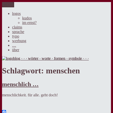
Zum
Menü
logoblog · · · wörter · worte · formen · symbole · · ·
der blog über sprache, design und werbung.
Inhalt
springen
logos
kudos
im ernst?
claims
sprache
typo
werbung
…
über
Schlagwort:
menschen
menschlich …
menschlichkeit. für alle. geht doch!