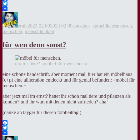
Facebook
Twitter
Autor
Veröffentlicht
Kategorien
Tags
am
ernie
2023 02 09
2023 02 09
sonstiges
,
sprachliches
mensch
,
menschen
,
menschlichkeit
für wen denn sonst?
nix für tiere? «möbel für menschen.»
eine schöne handschrift. aber moment mal: hier hat ein möbelhaus
(c+p) eine alliteration entdeckt und für genial befunden: «möbel für
menschen.»
aber jetzt mal im ernst? hattet ihr schon mal tiere und pflanzen als
kunden? und ihr wart mit denen nicht zufrieden? aha!
(danke an tayger für diesen fotobeitrag.)
Facebook
Twitter
Autor
Veröffentlicht
Kategorien
Tags