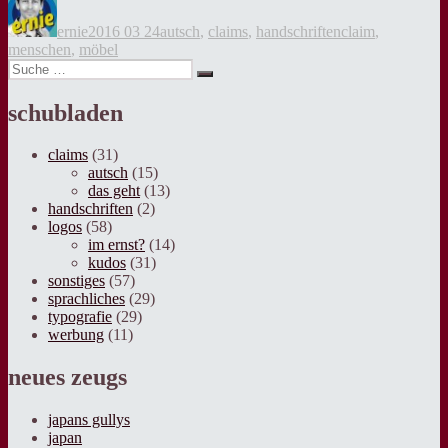
am
ernie
2016 03 24
autsch
,
claims
,
handschriften
claim
,
menschen
,
möbel
Suche
Suche
nach:
schubladen
claims
(31)
autsch
(15)
das geht
(13)
handschriften
(2)
logos
(58)
im ernst?
(14)
kudos
(31)
sonstiges
(57)
sprachliches
(29)
typografie
(29)
werbung
(11)
neues zeugs
japans gullys
japan