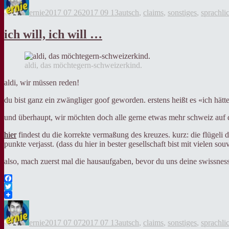
am
ernie
2017 07 26
2017 09 13
autsch
,
claims
,
sonstiges
,
sprachli
ich will, ich will …
aldi, das möchtegern-schweizerkind.
aldi, wir müssen reden!
du bist ganz ein zwängliger goof geworden. erstens heißt es «ich hätte
und überhaupt, wir möchten doch alle gerne etwas mehr schweiz auf dem 
hier
findest du die korrekte vermaßung des kreuzes. kurz: die flügeli d
punkte verjasst. (dass du hier in bester gesellschaft bist mit vielen so
also, mach zuerst mal die hausaufgaben, bevor du uns deine swissness-
Facebook
Twitter
Autor
Veröffentlicht
Kategorien
am
ernie
2017 07 07
2017 07 13
autsch
,
claims
,
sonstiges
,
sprachli