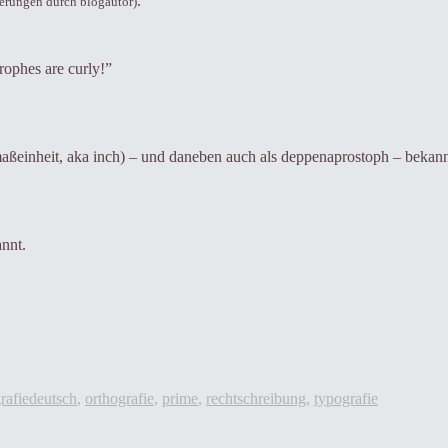
.
erungen durch blogautor)
rophes are curly!”
maßeinheit, aka inch) – und daneben auch als deppenaprostoph – bekann
annt.
Tags
rafie
deutsch
,
orthografie
,
prime
,
rechtschreibung
,
typografie