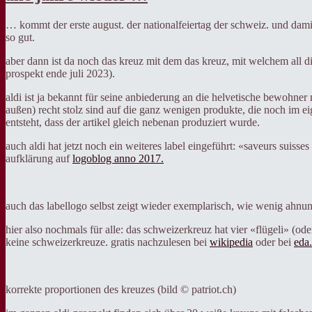
… kommt der erste august. der nationalfeiertag der schweiz. und damit
so gut.
aber dann ist da noch das kreuz mit dem das kreuz, mit welchem all di
prospekt ende juli 2023).
aldi ist ja bekannt für seine anbiederung an die helvetische bewohner
außen) recht stolz sind auf die ganz wenigen produkte, die noch im ei
entsteht, dass der artikel gleich nebenan produziert wurde.
auch aldi hat jetzt noch ein weiteres label eingeführt: «saveurs suiss
aufklärung auf
logoblog anno 2017.
auch das labellogo selbst zeigt wieder exemplarisch, wie wenig ahnun
hier also nochmals für alle: das schweizerkreuz hat vier «flügeli» (od
keine schweizerkreuze. gratis nachzulesen bei
wikipedia
oder bei
eda
korrekte proportionen des kreuzes (bild © patriot.ch)