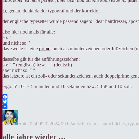
«das leben ist nicht perfekt, aber dein haarschnitt kann es sein»
(marki
ja, genau, denkt da der typograf und der korrektor.
der englische typesetter würde passend sagen: “dear hairdresser, apost
also hier nochmals für alle:
so: ’
und nicht so: ′
das zweite ist eine
prime
, auch als minutenzeichen oder fußzeichen (
dasselbe gilt für die anführungszeichen:
so: “ ” (englisch) bzw. „ “ (deutsch)
aber nicht so: ″ ″
das letztere ist ein zoll- oder sekundenzeichen, auch doppelprime gen
ergo: 5′ 10″ = 5 minuten und 10 sekunden bzw. 5 fuß und 10 zoll.
Facebook
Twitter
Autor
Veröffentlicht
Kategorien
am
ernie
2024 09 02
2024 09 02
autsch
,
claims
,
sprachliches
,
typog
alle jahre wieder …