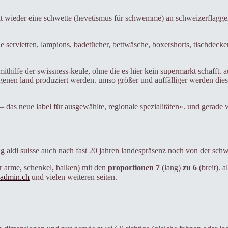
 wieder eine schwette (hevetismus für schwemme) an schweizerflaggenkit
e servietten, lampions, badetücher, bettwäsche, boxershorts, tischdecken
 mithilfe der swissness-keule, ohne die es hier kein supermarkt schafft
genen land produziert werden. umso größer und auffälliger werden diese
es – das neue label für ausgewählte, regionale spezialitäten». und gerad
g aldi suisse auch nach fast 20 jahren landespräsenz noch von der schw
er arme, schenkel, balken) mit den
proportionen 7
(lang)
zu 6
(breit). 
.admin.ch
und vielen weiteren seiten.