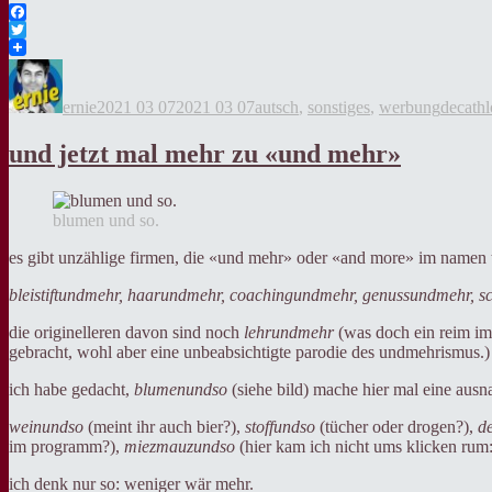
Facebook
Twitter
Autor
Veröffentlicht
Kategorien
Tags
am
ernie
2021 03 07
2021 03 07
autsch
,
sonstiges
,
werbung
decath
und jetzt mal mehr zu «und mehr»
blumen und so.
es gibt unzählige firmen, die «und mehr» oder «and more» im namen t
bleistiftundmehr, haarundmehr, coachingundmehr, genussundmehr,
die originelleren davon sind noch
lehrundmehr
(was doch ein reim im
gebracht, wohl aber eine unbeabsichtigte parodie des undmehrismus.)
ich habe gedacht,
blumenundso
(siehe bild) mache hier mal eine ausna
weinundso
(meint ihr auch bier?),
stoffundso
(tücher oder drogen?),
d
im programm?),
miezmauzundso
(hier kam ich nicht ums klicken rum:
ich denk nur so: weniger wär mehr.