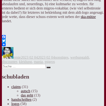
abzulaufen und, neuerdings, b) eine kultmarke zu werden. für
ersteres bedient er sich dem migros-vokablar. (wie viel selbstironie
ist da dabei?) für letzteres ist bekleidung mit dem aldi-logo angesagt.
jede wette, dass dieser schuss extrem weit neben der
ska-mütze
landet.
Facebook
Twitter
Autor
Veröffentlicht
Kategorien
Tags
am
ernie
2023 02 04
2023 02 04
sonstiges
,
werbung
aldi
,
discounter
,
kleidung
,
mania
,
migros
Suche
Suche
nach:
schubladen
claims
(31)
autsch
(15)
das geht
(13)
handschriften
(2)
logos
(58)