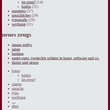
im ernst?
(14)
kudos
(31)
sonstiges
(57)
sprachliches
(29)
typografie
(29)
werbung
(11)
neues zeugs
japans gullys
japan
hashtag
easter eggs: versteckte schätze in kunst, software und co.
duzen und siezen
logos
kudos
im ernst?
claims
sprache
typo
werbung
…
über