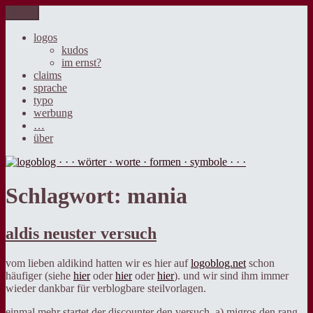
Zum
Menü
logoblog · · · wörter · worte · formen · symbole · · ·
der blog über sprache, design und werbung.
Inhalt
springen
logos
kudos
im ernst?
claims
sprache
typo
werbung
…
über
Schlagwort:
mania
aldis neuster versuch
vom lieben aldikind hatten wir es hier auf
logoblog.net
schon
häufiger (siehe
hier
oder
hier
oder
hier
). und wir sind ihm immer
wieder dankbar für verblogbare steilvorlagen.
einmal mehr startet der discounter den versuch, a) migros den rang