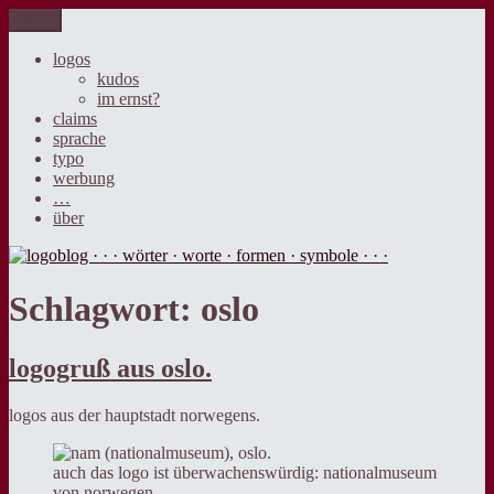
Zum
Menü
logoblog · · · wörter · worte · formen · symbole · · ·
der blog über sprache, design und werbung.
Inhalt
springen
logos
kudos
im ernst?
claims
sprache
typo
werbung
…
über
Schlagwort:
oslo
logogruß aus oslo.
logos aus der hauptstadt norwegens.
auch das logo ist überwachenswürdig: nationalmuseum
von norwegen.