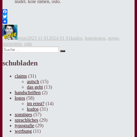
nudel. koie râmen, oslo.
Facebook
Twitter
Autor
Veröffentlicht
Kategorien
Tags
am
ernie
2023 11 01
2024 01 01
kudos
,
logos
logos
,
norge
,
norwegen
,
oslo
Suche
Suche
nach:
schubladen
claims
(31)
autsch
(15)
das geht
(13)
handschriften
(2)
logos
(58)
im ernst?
(14)
kudos
(31)
sonstiges
(57)
sprachliches
(29)
typografie
(29)
werbung
(11)