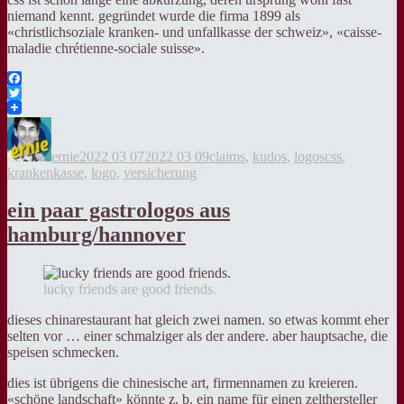
niemand kennt. gegründet wurde die firma 1899 als
«christlichsoziale kranken- und unfallkasse der schweiz», «caisse-
maladie chrétienne-sociale suisse».
Facebook
Twitter
Autor
Veröffentlicht
Kategorien
Tags
am
ernie
2022 03 07
2022 03 09
claims
,
kudos
,
logos
css
,
krankenkasse
,
logo
,
versicherung
ein paar gastrologos aus
hamburg/hannover
lucky friends are good friends.
dieses chinarestaurant hat gleich zwei namen. so etwas kommt eher
selten vor … einer schmalziger als der andere. aber hauptsache, die
speisen schmecken.
dies ist übrigens die chinesische art, firmennamen zu kreieren.
«schöne landschaft» könnte z. b. ein name für einen zelthersteller