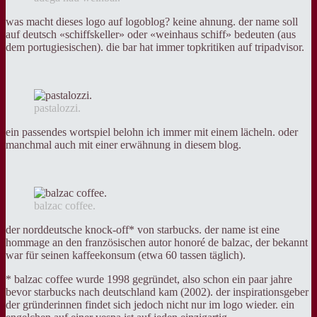
was macht dieses logo auf logoblog? keine ahnung. der name soll
auf deutsch «schiffskeller» oder «weinhaus schiff» bedeuten (aus
dem portugiesischen). die bar hat immer topkritiken auf tripadvisor.
pastalozzi.
ein passendes wortspiel belohn ich immer mit einem lächeln. oder
manchmal auch mit einer erwähnung in diesem blog.
balzac coffee.
der norddeutsche knock-off* von starbucks. der name ist eine
hommage an den französischen autor honoré de balzac, der bekannt
war für seinen kaffeekonsum (etwa 60 tassen täglich).
* balzac coffee wurde 1998 gegründet, also schon ein paar jahre
bevor starbucks nach deutschland kam (2002). der inspirationsgeber
der gründerinnen findet sich jedoch nicht nur im logo wieder. ein