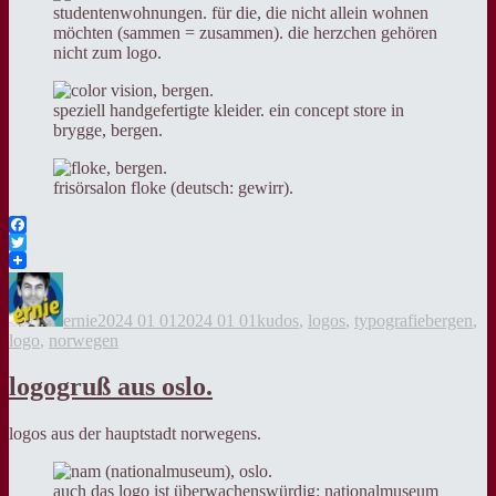
studentenwohnungen. für die, die nicht allein wohnen
möchten (sammen = zusammen). die herzchen gehören
nicht zum logo.
speziell handgefertigte kleider. ein concept store in
brygge, bergen.
frisörsalon floke (deutsch: gewirr).
Facebook
Twitter
Autor
Veröffentlicht
Kategorien
Tags
am
ernie
2024 01 01
2024 01 01
kudos
,
logos
,
typografie
bergen
,
logo
,
norwegen
logogruß aus oslo.
logos aus der hauptstadt norwegens.
auch das logo ist überwachenswürdig: nationalmuseum