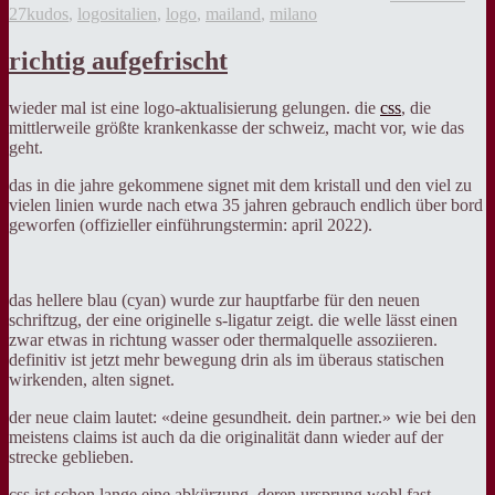
Kategorien
Tags
27
kudos
,
logos
italien
,
logo
,
mailand
,
milano
richtig aufgefrischt
wieder mal ist eine logo-aktualisierung gelungen. die
css
, die
mittlerweile größte krankenkasse der schweiz, macht vor, wie das
geht.
das in die jahre gekommene signet mit dem kristall und den viel zu
vielen linien wurde nach etwa 35 jahren gebrauch endlich über bord
geworfen (offizieller einführungstermin: april 2022).
das hellere blau (cyan) wurde zur hauptfarbe für den neuen
schriftzug, der eine originelle s-ligatur zeigt. die welle lässt einen
zwar etwas in richtung wasser oder thermalquelle assoziieren.
definitiv ist jetzt mehr bewegung drin als im überaus statischen
wirkenden, alten signet.
der neue claim lautet: «deine gesundheit. dein partner.» wie bei den
meistens claims ist auch da die originalität dann wieder auf der
strecke geblieben.
css ist schon lange eine abkürzung, deren ursprung wohl fast