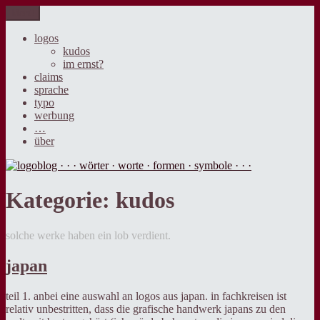
Zum
Menü
logoblog · · · wörter · worte · formen · symbole · · ·
der blog über sprache, design und werbung.
Inhalt
springen
logos
kudos
im ernst?
claims
sprache
typo
werbung
…
über
Kategorie:
kudos
solche werke haben ein lob verdient.
japan
teil 1. anbei eine auswahl an logos aus japan. in fachkreisen ist
relativ unbestritten, dass die grafische handwerk japans zu den