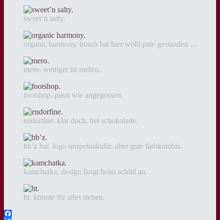
sweet’n salty.
organic harmony. bosch hat hier wohl pate gestanden …
mero. weniger ist mehro.
footshop. passt wie angegossen.
endorfine. klar doch, bei schokolade.
bb’z bar. logo unspektakulär, aber gute farbkombis.
kamchatka. design fängt beim schild an.
ht. könnte für alles stehen.