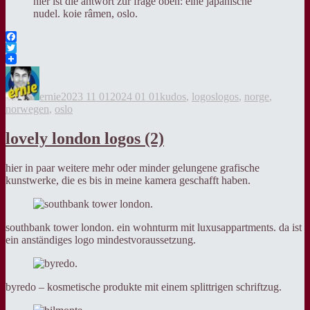
hier ist die antwort zur frage oben: eine japanische
nudel. koie râmen, oslo.
Facebook
Twitter
Autor
Veröffentlicht
Kategorien
Tags
am
ernie
2023 11 01
2024 01 01
kudos
,
logos
logos
,
norge
,
norwegen
,
oslo
lovely london logos (2)
hier in paar weitere mehr oder minder gelungene grafische
kunstwerke, die es bis in meine kamera geschafft haben.
southbank tower london. ein wohnturm mit luxusappartments. da ist
ein anständiges logo mindestvoraussetzung.
byredo – kosmetische produkte mit einem splittrigen schriftzug.