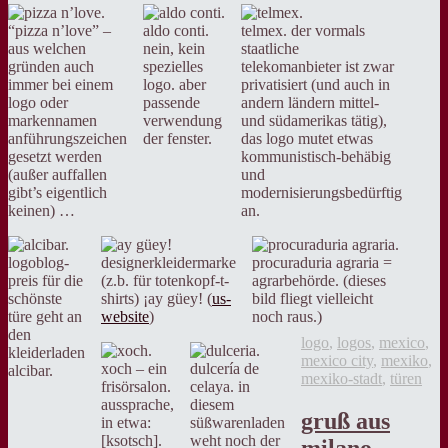
“pizza n’love” –
aldo conti.
telmex. der vormals
aus welchen
nein, kein
staatliche
gründen auch
spezielles
telekomanbieter ist zwar
immer bei einem
logo. aber
privatisiert (und auch in
logo oder
passende
andern ländern mittel-
markennamen
verwendung
und südamerikas tätig),
anführungszeichen
der fenster.
das logo mutet etwas
gesetzt werden
kommunistisch-behäbig
(außer auffallen
und
gibt’s eigentlich
modernisierungsbedürftig
keinen) …
an.
logoblog-
designerkleidermarke
procuraduria agraria =
preis für die
(z.b. für totenkopf-t-
agrarbehörde. (dieses
schönste
shirts) ¡ay güey! (
us-
bild fliegt vielleicht
türe geht an
website
)
noch raus.)
den
logo
,
logos
,
mexico
,
kleiderladen
mexico city
,
mexiko
,
xoch – ein
dulcería de
alcibar.
mexiko-stadt
,
türen
frisörsalon.
celaya. in
aussprache,
diesem
gruß aus
in etwa:
süßwarenladen
[ksotsch].
weht noch der
milano