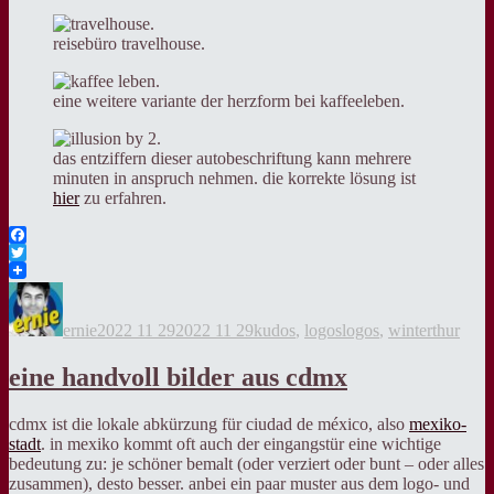
reisebüro travelhouse.
eine weitere variante der herzform bei kaffeeleben.
das entziffern dieser autobeschriftung kann mehrere
minuten in anspruch nehmen. die korrekte lösung ist
hier
zu erfahren.
Facebook
Twitter
Autor
Veröffentlicht
Kategorien
Tags
am
ernie
2022 11 29
2022 11 29
kudos
,
logos
logos
,
winterthur
eine handvoll bilder aus cdmx
cdmx ist die lokale abkürzung für ciudad de méxico, also
mexiko-
stadt
. in mexiko kommt oft auch der eingangstür eine wichtige
bedeutung zu: je schöner bemalt (oder verziert oder bunt – oder alles
zusammen), desto besser. anbei ein paar muster aus dem logo- und