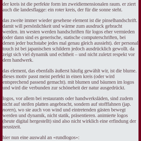
der kreis ist die perfekte form im zweidiemensionalen raum. er ziert
auch die landesflagge: ein roter kreis, der für die sonne steht.
das zweite immer wieder gesehene element ist die pinselhandschrift.
damit will persönlichkeit und wärme zum ausdruck gebracht
werden. im westen werden handschriften für logos eher vermieden
(oder dann sind es generische, statische computerschriften, bei
denen jeder buchstabe jedes mal genau gleich aussieht). der personal
touch ist bei japanischen schildern jedoch ausdrücklich gewollt. da
zeigt sich viel dynamik und echtheit – und nicht zuletzt respekt vor
dem handwerk.
das element, das ebenfalls äußerst häufig gewählt wir, ist die blume.
dieses motiv passt meist perfekt in einen kreis (oder wird
entsprechend passend gemacht). mit blumen und bäumen im logos
und wird die verbunden zur schöneheit der natur ausgedrückt.
logos, vor allem bei restaurants oder handwerksläden, sind zudem
nicht auf steifen platten angebracht, sondern auf stofffahnen (jap.
noren
), wo sie auch von wind und eintretenden gästen bewegt
werden und dynamik, nicht statik, präsentieren. animierte logos
(heute digital hergestellt) sind also nicht wirklich eine erfindung der
neustzeit.
hier nun eine auswahl an «rundlogos»: