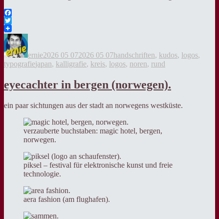
Facebook
Twitter
Autor
Veröffentlicht
Kategorien
am
ernie
2026 05 07
2026 05 07
handschriften
,
kudos
,
logos
,
Tags
typografie
japan
,
kalligrafie
,
kreis
,
logos
,
noren
,
rund
eyecachter in bergen (norwegen).
ein paar sichtungen aus der stadt an norwegens westküste.
verzauberte buchstaben: magic hotel, bergen,
norwegen.
piksel – festival für elektronische kunst und freie
technologie.
aera fashion (am flughafen).