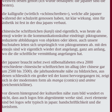
weltweit besten gehört (ich würde behaupten: die japaner sind die
besten).
die kalligrafie (wörtlich «schönschreiben»), welche alle japaner
während der schulzeitt genossen haben, tut klar wirkung. sinn für
ästhetik ist fest in der dna japans verbaut.
chinesische schriftzeichen (
kanji
) sind eigentlich, was heute als
emoji wieder in die kommunikationskultur eindringt: piktogramme,
reduzierte abbildungen von objekten oder ideen. auch unsere
buchstaben leiten sich ursprünglich von piktogrammen ab. mit den
emojis sind wir eigentlich wieder dort angelangt, ganz am anfang,
wo die die schriftliche vermitttlung angefangen hat.
der japaner braucht nebst zwei stilbenalfabeten etwa 2000
verschiedene chinesische schriftzeichen im alltag (der chinese gar
um 2500 bis 3500). die jahrhundertealte nähe zu bildzeichen, aus
denen schliesslich ein großer teil der kunst hervorgegangen ist, zeigt
sich in der modernsten form als
manga
(comics) und
anime
(zeichentrickfilme).
vor diesem hintergrund der kulturellen nähe zum bild wundert es
nicht, dass auch logos fein abgestimmte werke sind. zwei elemente
sind bei logos sehr typisch in japan: handschriftlichkeit und die
kreisform.