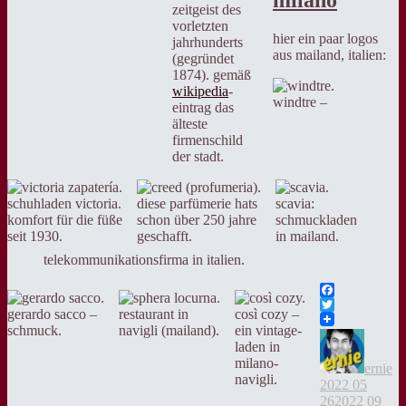
zeitgeist des
vorletzten
hier ein paar logos
jahrhunderts
aus mailand, italien:
(gegründet
1874). gemäß
wikipedia
-
windtre –
eintrag das
älteste
firmenschild
der stadt.
schuhladen victoria.
diese parfümerie hats
scavia:
komfort für die füße
schon über 250 jahre
schmuckladen
seit 1930.
geschafft.
in mailand.
telekommunikationsfirma in italien.
Facebook
gerardo sacco –
restaurant in
così cozy –
Twitter
schmuck.
navigli (mailand).
ein vintage-
Autor
Ve
laden in
a
milano-
ernie
navigli.
2022 05
26
2022 09