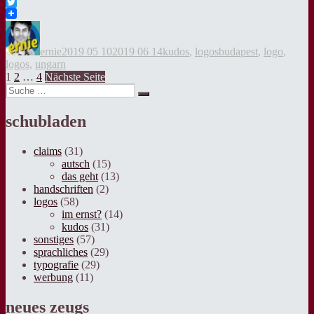
Facebook
Twitter
Autor
Veröffentlicht
Kategorien
Tags
am
ernie
2019 05 10
2019 06 14
kudos
,
logos
budapest
,
logo
,
logos
,
ungarn
Seitennummerierung
Seite
Seite
Seite
1
2
…
4
Nächste Seite
Suche
der
Suche
nach:
Beiträge
schubladen
claims
(31)
autsch
(15)
das geht
(13)
handschriften
(2)
logos
(58)
im ernst?
(14)
kudos
(31)
sonstiges
(57)
sprachliches
(29)
typografie
(29)
werbung
(11)
neues zeugs