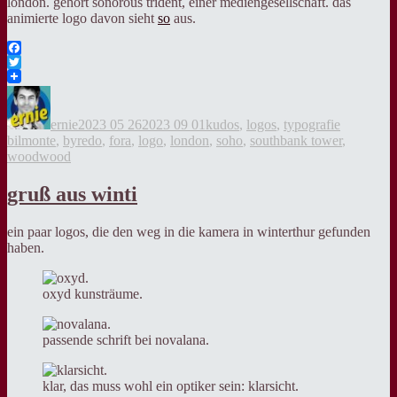
london. gehört sonorous trident, einer mediengesellschaft. das
animierte logo davon sieht
so
aus.
Facebook
Twitter
Autor
Veröffentlicht
Kategorien
Tags
am
ernie
2023 05 26
2023 09 01
kudos
,
logos
,
typografie
bilmonte
,
byredo
,
fora
,
logo
,
london
,
soho
,
southbank tower
,
woodwood
gruß aus winti
ein paar logos, die den weg in die kamera in winterthur gefunden
haben.
oxyd kunsträume.
passende schrift bei novalana.
klar, das muss wohl ein optiker sein: klarsicht.