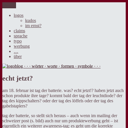
Zum
Menü
logoblog · · · wörter · worte · formen · symbole · · ·
der blog über sprache, design und werbung.
Inhalt
springen
logos
kudos
im ernst?
claims
sprache
typo
werbung
…
über
echt jetzt?
am 18. februar ist tag der batterie. was? echt jetzt!? haben jetzt auch
schon produkte ihre tage? kommt bald der tag der leuchtdiode? der
tag des kippschalters? oder der tag des löffels oder der tag des
gabelstaplers?
tag der batterie, so stellt sich heraus – auch wenn im mailing der
schweizer post (s. bild) auch nur um produktewerbung geht – ist
eigentlich ein weiterer awareness-tag: es geht um die korrekte