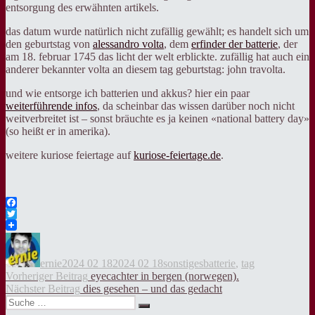
entsorgung des erwähnten artikels.
das datum wurde natürlich nicht zufällig gewählt; es handelt sich um
den geburtstag von
alessandro volta
, dem
erfinder der batterie
, der
am 18. februar 1745 das licht der welt erblickte. zufällig hat auch ein
anderer bekannter volta an diesem tag geburtstag: john travolta.
und wie entsorge ich batterien und akkus? hier ein paar
weiterführende infos
, da scheinbar das wissen darüber noch nicht
weitverbreitet ist – sonst bräuchte es ja keinen «national battery day»
(so heißt er in amerika).
weitere kuriose feiertage auf
kuriose-feiertage.de
.
Facebook
Twitter
Autor
Veröffentlicht
Kategorien
Tags
am
ernie
2024 02 18
2024 02 18
sonstiges
batterie
,
tag
Beitragsnavigation
Vorheriger
Vorheriger Beitrag
eyecachter in bergen (norwegen).
Nächster
Beitrag:
Nächster Beitrag
dies gesehen – und das gedacht
Suche
Beitrag:
Suche
nach: