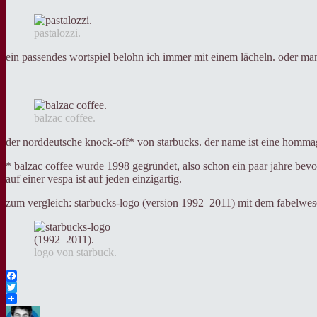
pastalozzi.
ein passendes wortspiel belohn ich immer mit einem lächeln. oder m
balzac coffee.
der norddeutsche knock-off* von starbucks. der name ist eine hommag
* balzac coffee wurde 1998 gegründet, also schon ein paar jahre bevo
auf einer vespa ist auf jeden einzigartig.
zum vergleich: starbucks-logo (version 1992–2011) mit dem fabelwese
logo von starbuck.
Facebook
Twitter
Autor
Veröffentlicht
Kategorien