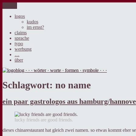
Zum
Menü
logoblog · · · wörter · worte · formen · symbole · · ·
der blog über sprache, design und werbung.
Inhalt
springen
logos
kudos
im ernst?
claims
sprache
typo
werbung
…
über
Schlagwort:
no name
ein paar gastrologos aus hamburg/hannove
lucky friends are good friends.
dieses chinarestaurant hat gleich zwei namen. so etwas kommt eher se