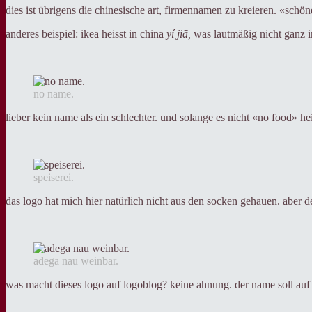
dies ist übrigens die chinesische art, firmennamen zu kreieren. «schöne
anderes beispiel: ikea heisst in china
yí jiā
,
was lautmäßig nicht ganz i
no name.
lieber kein name als ein schlechter. und solange es nicht «no food» heißt,
speiserei.
das logo hat mich hier natürlich nicht aus den socken gehauen. aber 
adega nau weinbar.
was macht dieses logo auf logoblog? keine ahnung. der name soll auf d