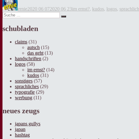
am
ernie
2020 06 07
2020 06 23
im ernst?
,
kudos
,
logos
,
sprachlic
Suche
Suche
nach:
schubladen
claims
(31)
autsch
(15)
das geht
(13)
handschriften
(2)
logos
(58)
im ernst?
(14)
kudos
(31)
sonstiges
(57)
sprachliches
(29)
typografie
(29)
werbung
(11)
neues zeugs
japans gullys
japan
hashtag