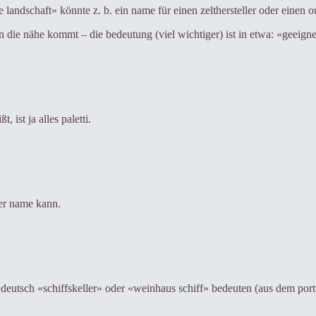
 landschaft» könnte z. b. ein name für einen zelthersteller oder einen o
n die nähe kommt – die bedeutung (viel wichtiger) ist in etwa: «geeigne
 ist ja alles paletti.
der name kann.
eutsch «schiffskeller» oder «weinhaus schiff» bedeuten (aus dem portug