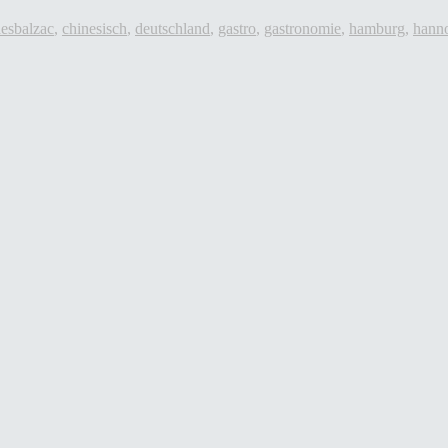
hes
balzac
,
chinesisch
,
deutschland
,
gastro
,
gastronomie
,
hamburg
,
hann