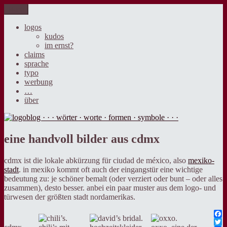
Zum
Menü
logoblog · · · wörter · worte · formen · symbole · · ·
der blog über sprache, design und werbung.
Inhalt
springen
logos
kudos
im ernst?
claims
sprache
typo
werbung
…
über
eine handvoll bilder aus cdmx
cdmx ist die lokale abkürzung für ciudad de méxico, also
mexiko-
stadt
. in mexiko kommt oft auch der eingangstür eine wichtige
bedeutung zu: je schöner bemalt (oder verziert oder bunt – oder alles
zusammen), desto besser. anbei ein paar muster aus dem logo- und
türwesen der größten stadt nordamerikas.
Fac