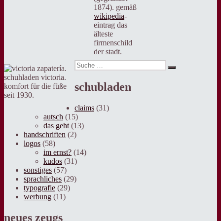
1874). gemäß
wikipedia
-
eintrag das
älteste
firmenschild
der stadt.
Suche
Suche
nach:
schuhladen victoria.
schubladen
komfort für die füße
seit 1930.
claims
(31)
autsch
(15)
das geht
(13)
handschriften
(2)
logos
(58)
im ernst?
(14)
kudos
(31)
sonstiges
(57)
sprachliches
(29)
typografie
(29)
werbung
(11)
neues zeugs