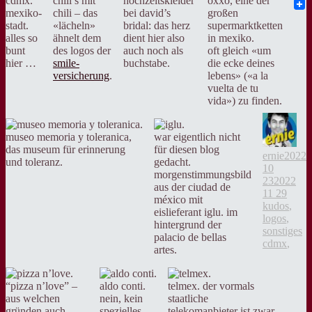
cdmx.
chili’s mit
hochzeitskleider
oxxo, eine der
Twit
mexiko-
chili – das
bei david’s
großen
stadt.
«lächeln»
bridal: das herz
supermarktketten
alles so
ähnelt dem
dient hier also
in mexiko.
bunt
des logos der
auch noch als
oft gleich «um
hier …
smile-
buchstabe.
die ecke deines
versicherung
.
lebens» («a la
vuelta de tu
vida») zu finden.
Aut
museo memoria y toleranica,
war eigentlich nicht
das museum für erinnerung
für diesen blog
Veröff
ernie
2022
und toleranz.
gedacht.
am
10
morgenstimmungsbild
23
2022
aus der ciudad de
Kateg
11 29
méxico mit
kudos
,
eislieferant iglu. im
logos
,
hintergrund der
Ta
sonstiges
palacio de bellas
cdmx
,
artes.
“pizza n’love” –
aldo conti.
telmex. der vormals
aus welchen
nein, kein
staatliche
gründen auch
spezielles
telekomanbieter ist zwar