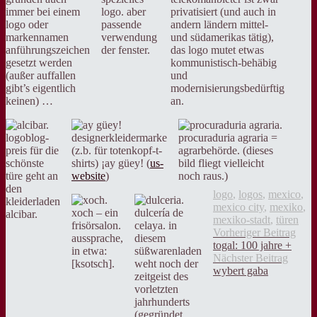
immer bei einem
logo. aber
privatisiert (und auch in
logo oder
passende
andern ländern mittel-
markennamen
verwendung
und südamerikas tätig),
anführungszeichen
der fenster.
das logo mutet etwas
gesetzt werden
kommunistisch-behäbig
(außer auffallen
und
gibt’s eigentlich
modernisierungsbedürftig
keinen) …
an.
logoblog-
designerkleidermarke
procuraduria agraria =
preis für die
(z.b. für totenkopf-t-
agrarbehörde. (dieses
schönste
shirts) ¡ay güey! (
us-
bild fliegt vielleicht
türe geht an
website
)
noch raus.)
den
logo
,
logos
,
mexico
,
kleiderladen
mexico city
,
mexiko
,
xoch – ein
dulcería de
alcibar.
mexiko-stadt
,
türen
frisörsalon.
celaya. in
Beitragsnavigation
Vorh
Vorheriger Beitrag
aussprache,
diesem
Beit
togal: 100 jahre +
in etwa:
süßwarenladen
Nächst
Nächster Beitrag
[ksotsch].
weht noch der
Beitra
wybert gaba
zeitgeist des
vorletzten
jahrhunderts
(gegründet