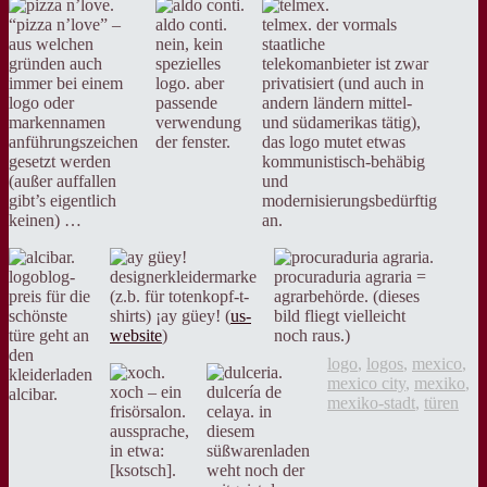
“pizza n’love” –
aldo conti.
telmex. der vormals
aus welchen
nein, kein
staatliche
gründen auch
spezielles
telekomanbieter ist zwar
immer bei einem
logo. aber
privatisiert (und auch in
logo oder
passende
andern ländern mittel-
markennamen
verwendung
und südamerikas tätig),
anführungszeichen
der fenster.
das logo mutet etwas
gesetzt werden
kommunistisch-behäbig
(außer auffallen
und
gibt’s eigentlich
modernisierungsbedürftig
keinen) …
an.
logoblog-
designerkleidermarke
procuraduria agraria =
preis für die
(z.b. für totenkopf-t-
agrarbehörde. (dieses
schönste
shirts) ¡ay güey! (
us-
bild fliegt vielleicht
türe geht an
website
)
noch raus.)
den
logo
,
logos
,
mexico
,
kleiderladen
mexico city
,
mexiko
,
xoch – ein
dulcería de
alcibar.
mexiko-stadt
,
türen
frisörsalon.
celaya. in
aussprache,
diesem
in etwa:
süßwarenladen
[ksotsch].
weht noch der