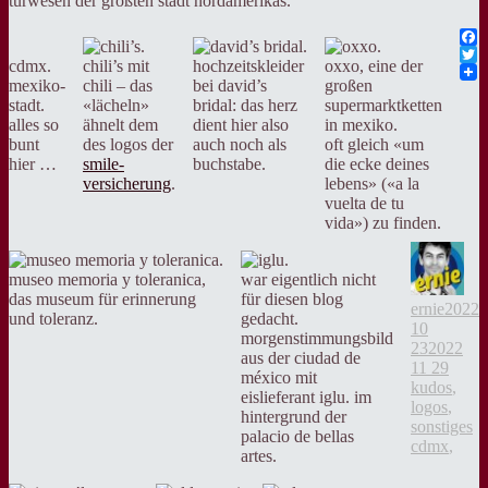
türwesen der größten stadt nordamerikas.
Fac
cdmx.
chili’s mit
hochzeitskleider
oxxo, eine der
Twit
mexiko-
chili – das
bei david’s
großen
stadt.
«lächeln»
bridal: das herz
supermarktketten
alles so
ähnelt dem
dient hier also
in mexiko.
bunt
des logos der
auch noch als
oft gleich «um
hier …
smile-
buchstabe.
die ecke deines
versicherung
.
lebens» («a la
vuelta de tu
vida») zu finden.
Aut
museo memoria y toleranica,
war eigentlich nicht
das museum für erinnerung
für diesen blog
Veröff
ernie
2022
und toleranz.
gedacht.
am
10
morgenstimmungsbild
23
2022
aus der ciudad de
Kateg
11 29
méxico mit
kudos
,
eislieferant iglu. im
logos
,
hintergrund der
Ta
sonstiges
palacio de bellas
cdmx
,
artes.