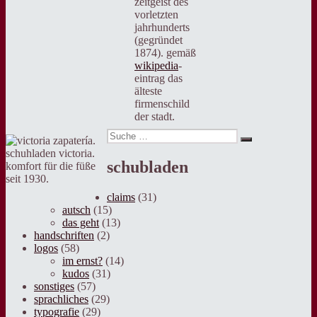
zeitgeist des
vorletzten
jahrhunderts
(gegründet
1874). gemäß
wikipedia
-
eintrag das
älteste
firmenschild
der stadt.
Suche
Suche
nach:
schuhladen victoria.
schubladen
komfort für die füße
seit 1930.
claims
(31)
autsch
(15)
das geht
(13)
handschriften
(2)
logos
(58)
im ernst?
(14)
kudos
(31)
sonstiges
(57)
sprachliches
(29)
typografie
(29)