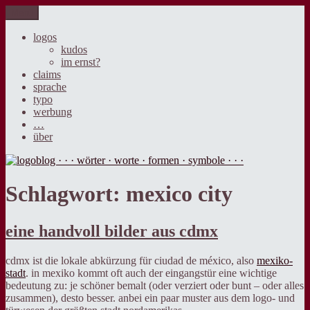
Zum
Menü
logoblog · · · wörter · worte · formen · symbole · · ·
der blog über sprache, design und werbung.
Inhalt
springen
logos
kudos
im ernst?
claims
sprache
typo
werbung
…
über
Schlagwort:
mexico city
eine handvoll bilder aus cdmx
cdmx ist die lokale abkürzung für ciudad de méxico, also
mexiko-
stadt
. in mexiko kommt oft auch der eingangstür eine wichtige
bedeutung zu: je schöner bemalt (oder verziert oder bunt – oder alles
zusammen), desto besser. anbei ein paar muster aus dem logo- und