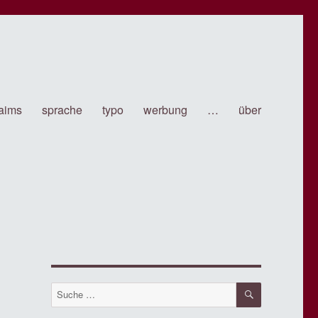
laims
sprache
typo
werbung
…
über
SUCHE
Suche
nach: