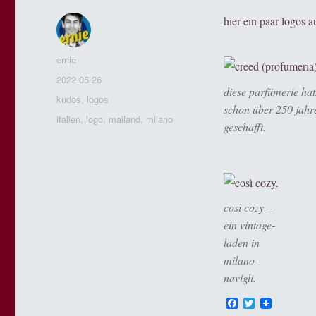
hier ein paar logos a
Autor
ernie
Veröffentlicht
2022 05 26
diese parfümerie hat
am
Kategorien
kudos
,
logos
schon über 250 jahr
Tags
italien
,
logo
,
mailand
,
milano
geschafft.
così cozy –
ein vintage-
laden in
milano-
navigli.
F
T
a
w