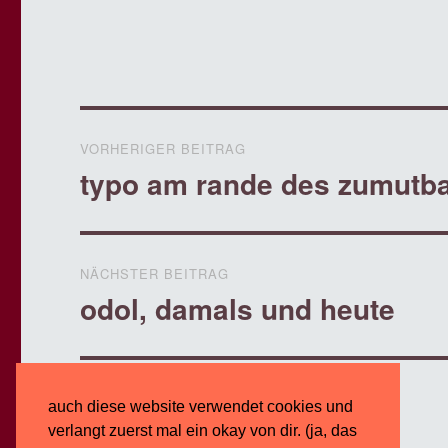
c
i
e
t
b
t
o
e
o
r
k
Beitragsnavigation
VORHERIGER BEITRAG
typo am rande des zumutb
Vorheriger
Beitrag:
NÄCHSTER BEITRAG
odol, damals und heute
Nächster
Beitrag:
auch diese website verwendet cookies und
verlangt zuerst mal ein okay von dir. (ja, das