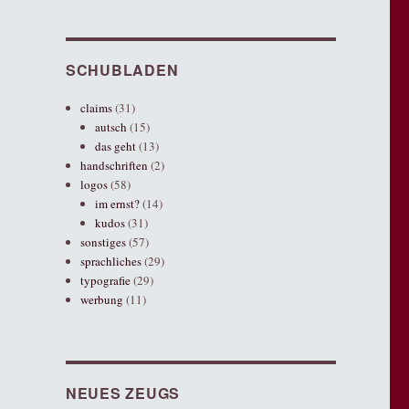
SCHUBLADEN
claims
(31)
autsch
(15)
das geht
(13)
handschriften
(2)
logos
(58)
im ernst?
(14)
kudos
(31)
sonstiges
(57)
sprachliches
(29)
typografie
(29)
werbung
(11)
NEUES ZEUGS