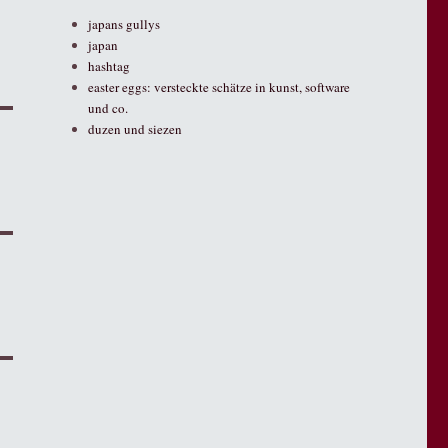
japans gullys
japan
hashtag
easter eggs: versteckte schätze in kunst, software
und co.
duzen und siezen