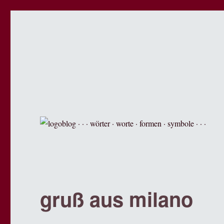
logoblog · · · wörter · worte
der blog über sprache, design und werbung.
gruß aus milano