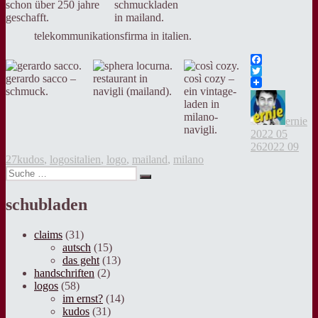
schon über 250 jahre
schmuckladen
geschafft.
in mailand.
telekommunikationsfirma in italien.
Facebook
gerardo sacco –
restaurant in
così cozy –
Twitter
schmuck.
navigli (mailand).
ein vintage-
Autor
Ve
laden in
a
milano-
ernie
navigli.
2022 05
26
2022 09
Kategorien
Tags
27
kudos
,
logos
italien
,
logo
,
mailand
,
milano
Suche
Suche
nach:
schubladen
claims
(31)
autsch
(15)
das geht
(13)
handschriften
(2)
logos
(58)
im ernst?
(14)
kudos
(31)