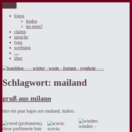
Zum
Menü
logoblog · · · wörter · worte · formen · symbole · · ·
der blog über sprache, design und werbung.
Inhalt
springen
logos
kudos
im ernst?
claims
sprache
typo
werbung
…
über
Schlagwort:
mailand
gruß aus milano
hier ein paar logos aus mailand, italien:
windtre –
diese parfümerie hats
scavia: