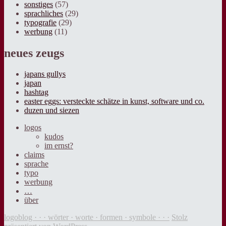
sonstiges
(57)
sprachliches
(29)
typografie
(29)
werbung
(11)
neues zeugs
japans gullys
japan
hashtag
easter eggs: versteckte schätze in kunst, software und co.
duzen und siezen
logos
kudos
im ernst?
claims
sprache
typo
werbung
…
über
logoblog · · · wörter · worte · formen · symbole · · ·
Stolz