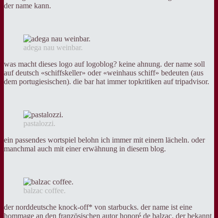
der name kann.
adega nau weinbar.
was macht dieses logo auf logoblog? keine ahnung. der name soll
auf deutsch «schiffskeller» oder «weinhaus schiff» bedeuten (aus
dem portugiesischen). die bar hat immer topkritiken auf tripadvisor.
pastalozzi.
ein passendes wortspiel belohn ich immer mit einem lächeln. oder
manchmal auch mit einer erwähnung in diesem blog.
balzac coffee.
der norddeutsche knock-off* von starbucks. der name ist eine
hommage an den französischen autor honoré de balzac, der bekannt