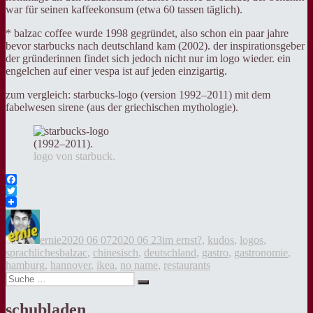
war für seinen kaffeekonsum (etwa 60 tassen täglich).
* balzac coffee wurde 1998 gegründet, also schon ein paar jahre
bevor starbucks nach deutschland kam (2002). der inspirationsgeber
der gründerinnen findet sich jedoch nicht nur im logo wieder. ein
engelchen auf einer vespa ist auf jeden einzigartig.
zum vergleich: starbucks-logo (version 1992–2011) mit dem
fabelwesen sirene (aus der griechischen mythologie).
logo von starbuck.
Facebook
Twitter
Autor
Veröffentlicht
Kategorien
am
ernie
2020 06 07
2020 06 23
im ernst?
,
kudos
,
logos
,
Tags
sprachliches
balzac
,
chinesisch
,
deutschland
,
gastro
,
gastronomie
,
hamburg
,
hannover
,
ikea
,
no name
,
restaurants
Suche
Suche
nach:
schubladen