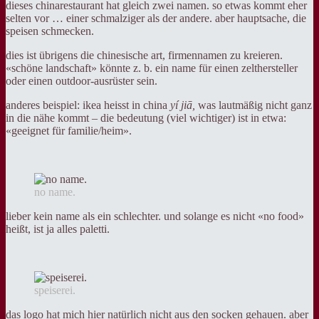
dieses chinarestaurant hat gleich zwei namen. so etwas kommt eher
selten vor … einer schmalziger als der andere. aber hauptsache, die
speisen schmecken.
dies ist übrigens die chinesische art, firmennamen zu kreieren.
«schöne landschaft» könnte z. b. ein name für einen zelthersteller
oder einen outdoor-ausrüster sein.
anderes beispiel: ikea heisst in china
yí jiā
,
was lautmäßig nicht ganz
in die nähe kommt – die bedeutung (viel wichtiger) ist in etwa:
«geeignet für familie/heim».
no name.
lieber kein name als ein schlechter. und solange es nicht «no food»
heißt, ist ja alles paletti.
speiserei.
das logo hat mich hier natürlich nicht aus den socken gehauen. aber