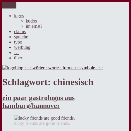
Zum
Menü
logoblog · · · wörter · worte · formen · symbole · · ·
der blog über sprache, design und werbung.
Inhalt
springen
logos
kudos
im ernst?
claims
sprache
typo
werbung
…
über
Schlagwort:
chinesisch
ein paar gastrologos aus
hamburg/hannover
lucky friends are good friends.