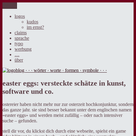
Zum
Menü
logoblog · · · wörter · worte · formen · symbole · · ·
der blog über sprache, design und werbung.
Inhalt
springen
logos
kudos
im ernst?
claims
sprache
typo
werbung
…
über
easter eggs: versteckte schätze in kunst,
software und co.
ostereier haben nicht mehr nur zur osterzeit hochkonjunktur, sondern
das ganze jahr. sie sind besser bekannt unter dem englischen namen
«easter eggs» und werden meist zufällig – oder nach intensiver
suche – gefunden.
stell dir vor, du klickst dich durch eine webseite, spielst ein game