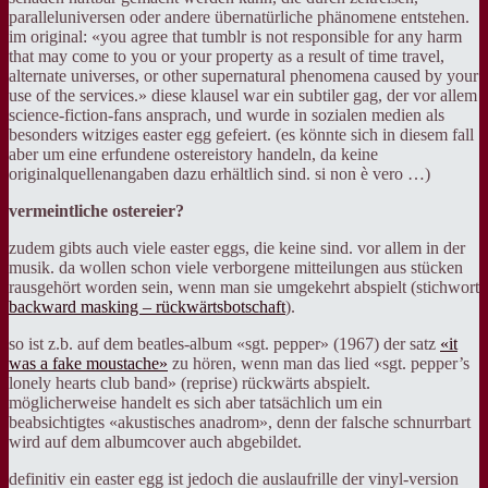
paralleluniversen oder andere übernatürliche phänomene entstehen.
im original: «you agree that tumblr is not responsible for any harm
that may come to you or your property as a result of time travel,
alternate universes, or other supernatural phenomena caused by your
use of the services.» diese klausel war ein subtiler gag, der vor allem
science-fiction-fans ansprach, und wurde in sozialen medien als
besonders witziges easter egg gefeiert. (es könnte sich in diesem fall
aber um eine erfundene ostereistory handeln, da keine
originalquellenangaben dazu erhältlich sind. si non è vero …)
vermeintliche ostereier?
zudem gibts auch viele easter eggs, die keine sind. vor allem in der
musik. da wollen schon viele verborgene mitteilungen aus stücken
rausgehört worden sein, wenn man sie umgekehrt abspielt (stichwort
backward masking – rückwärtsbotschaft
).
so ist z.b. auf dem beatles-album «sgt. pepper» (1967) der satz
«it
was a fake moustache»
zu hören, wenn man das lied «sgt. pepper’s
lonely hearts club band» (reprise) rückwärts abspielt.
möglicherweise handelt es sich aber tatsächlich um ein
beabsichtigtes «akustisches anadrom», denn der falsche schnurrbart
wird auf dem albumcover auch abgebildet.
definitiv ein easter egg ist jedoch die auslaufrille der vinyl-version