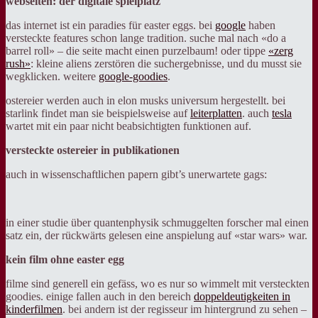
webseiten: der digitale spielplatz
das internet ist ein paradies für easter eggs. bei
google
haben
versteckte features schon lange tradition. suche mal nach «do a
barrel roll» – die seite macht einen purzelbaum! oder tippe
«zerg
rush»
: kleine aliens zerstören die suchergebnisse, und du musst sie
wegklicken. weitere
google-goodies
.
ostereier werden auch in elon musks universum hergestellt. bei
starlink findet man sie beispielsweise auf
leiterplatten
. auch
tesla
wartet mit ein paar nicht beabsichtigten funktionen auf.
versteckte ostereier in publikationen
auch in wissenschaftlichen papern gibt’s unerwartete gags:
in einer studie über quantenphysik schmuggelten forscher mal einen
satz ein, der rückwärts gelesen eine anspielung auf «star wars» war.
kein film ohne easter egg
filme sind generell ein gefäss, wo es nur so wimmelt mit versteckten
goodies. einige fallen auch in den bereich
doppeldeutigkeiten in
kinderfilmen
. bei andern ist der regisseur im hintergrund zu sehen –