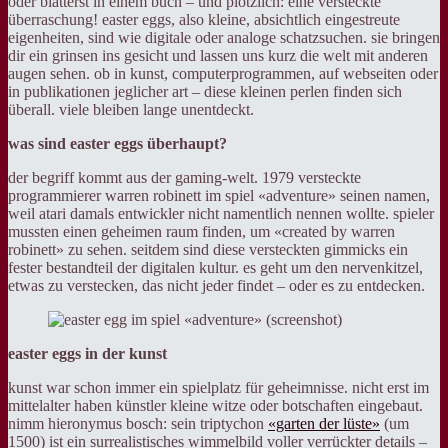
oder blätterst in einem buch – und plötzlich: eine versteckte
überraschung! easter eggs, also kleine, absichtlich eingestreute
eigenheiten, sind wie digitale oder analoge schatzsuchen. sie bringen
dir ein grinsen ins gesicht und lassen uns kurz die welt mit anderen
augen sehen. ob in kunst, computerprogrammen, auf webseiten oder
in publikationen jeglicher art – diese kleinen perlen finden sich
überall. viele bleiben lange unentdeckt.
was sind easter eggs überhaupt?
der begriff kommt aus der gaming-welt. 1979 versteckte
programmierer warren robinett im spiel «adventure» seinen namen,
weil atari damals entwickler nicht namentlich nennen wollte. spieler
mussten einen geheimen raum finden, um «created by warren
robinett» zu sehen. seitdem sind diese versteckten gimmicks ein
fester bestandteil der digitalen kultur. es geht um den nervenkitzel,
etwas zu verstecken, das nicht jeder findet – oder es zu entdecken.
easter eggs in der kunst
kunst war schon immer ein spielplatz für geheimnisse. nicht erst im
mittelalter haben künstler kleine witze oder botschaften eingebaut.
nimm hieronymus bosch: sein triptychon
«garten der lüste»
(um
1500) ist ein surrealistisches wimmelbild voller verrückter details –