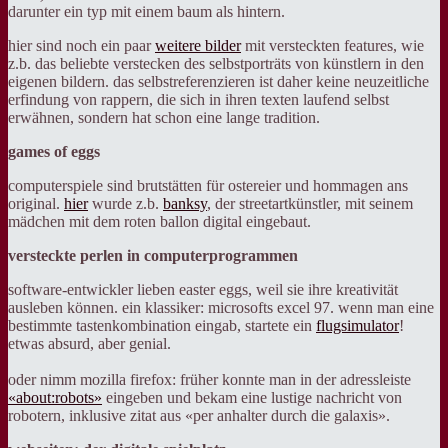
darunter ein typ mit einem baum als hintern.
hier sind noch ein paar
weitere bilder
mit versteckten features, wie
z.b. das beliebte verstecken des selbstporträts von künstlern in den
eigenen bildern. das selbstreferenzieren ist daher keine neuzeitliche
erfindung von rappern, die sich in ihren texten laufend selbst
erwähnen, sondern hat schon eine lange tradition.
games of eggs
computerspiele sind brutstätten für ostereier und hommagen ans
original.
hier
wurde z.b.
banksy
, der streetartkünstler, mit seinem
mädchen mit dem roten ballon digital eingebaut.
versteckte perlen in computerprogrammen
software-entwickler lieben easter eggs, weil sie ihre kreativität
ausleben können. ein klassiker: microsofts excel 97. wenn man eine
bestimmte tastenkombination eingab, startete ein
flugsimulator
!
etwas absurd, aber genial.
oder nimm mozilla firefox: früher konnte man in der adressleiste
«about:robots»
eingeben und bekam eine lustige nachricht von
robotern, inklusive zitat aus «per anhalter durch die galaxis».