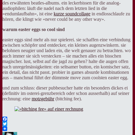
des erwähnten beatles-albums. ein leckerbissen für die analog-
audiophilen: läuft die nadel nach dem letzten lied in die
«endumlaufbahn», ist eine
kurze soundcollage
in endlosschlaufe zu
hören, die klingt wie «never could be any other way».
warum easter eggs so cool sind
easter eggs sind mehr als nur spielerei. sie schaffen eine verbindung
zwischen schöpfer und entdecker, ein kleines augenzwinkern. sie
belohnen neugier und laden ein, die welt genauer zu betrachten. wo
auch immer sie sich verstecken – sie machen alles ein bisschen
magischer. lust, selbst auf die jagd zu gehen? halte die augen offen
nach unregelmässigkeiten: ein seltsamer button, ein komischer satz,
ein detail, das nicht passt. probier in games absurde kombinationen
aus – manchmal führt der dümmste move zum coolsten easter egg.
und zum schluss: dieser pubbesucher hatte ein besonders dickes ei
(definitiv im osterei-grenzbereich oder schon ausserhalb) auf seiner
rechnung: eine
motzgebühr
(bitching fee).
Facebook
Twitter
Autor
Veröffentlicht
Kategorien