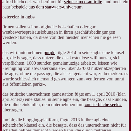
alfred hitchcock war berühmt für
seine cameo-auftritte
. und noch ein
paar
beispiele aus dem star-wars-universum
.
ostereier in agbs
firmen sollen schon originelle botschaften oder gar
wettbewerbspreisauslobungen in ihren geschäftsbedingungen
versteckt haben, da diese von den meisten menschen nie gelesen
werden.
das wifi-unternehmen
purple
fügte 2014 in seine agbs eine klausel
ein, die besagte, dass nutzer, die das kostenlose wifi nutzen, sich
verpflichten, 1000 stunden gemeinnützige arbeit zu leisten wie
«reinigung von abwasserkanälen». über 22’000 nutzer akzeptierten
die agbs, ohne die passage, die als test gedacht war, zu bemerken. es
wurde schliesslich niemand gezwungen zum «entfernen von unrat
aus öffentlichen parks».
das britische unternehmen gamestation fügte am 1. april 2010 (klar,
aprilscherz) eine klausel in seine agbs ein, die besagte, dass kunden,
die online einkaufen, dem unternehmen ihre
«unsterbliche seele»
übertragen.
tumblr, die blogging-plattform, fügte 2013 in ihre agb eine
scherzhafte klausel ein, die besagte, dass das unternehmen nicht für
schäden haftbar gemacht werden kann, die durch zeitreisen,