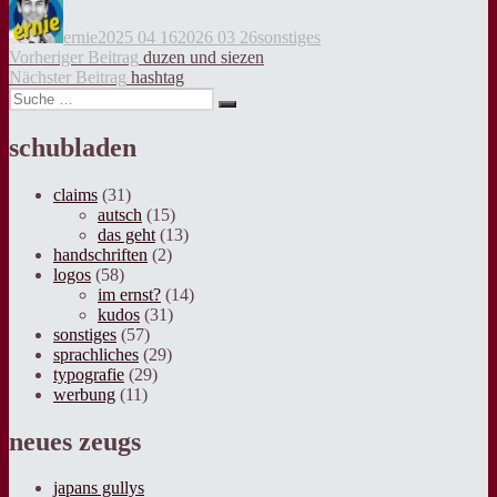
am
ernie
2025 04 16
2026 03 26
sonstiges
Beitragsnavigation
Vorheriger
Vorheriger Beitrag
duzen und siezen
Nächster
Beitrag:
Nächster Beitrag
hashtag
Suche
Beitrag:
Suche
nach:
schubladen
claims
(31)
autsch
(15)
das geht
(13)
handschriften
(2)
logos
(58)
im ernst?
(14)
kudos
(31)
sonstiges
(57)
sprachliches
(29)
typografie
(29)
werbung
(11)
neues zeugs
japans gullys