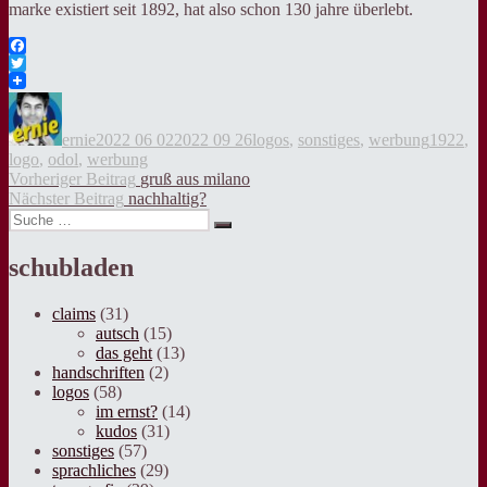
marke existiert seit 1892, hat also schon 130 jahre überlebt.
Facebook
Twitter
Autor
Veröffentlicht
Kategorien
Tags
am
ernie
2022 06 02
2022 09 26
logos
,
sonstiges
,
werbung
1922
,
logo
,
odol
,
werbung
Beitragsnavigation
Vorheriger
Vorheriger Beitrag
gruß aus milano
Nächster
Beitrag:
Nächster Beitrag
nachhaltig?
Suche
Beitrag:
Suche
nach:
schubladen
claims
(31)
autsch
(15)
das geht
(13)
handschriften
(2)
logos
(58)
im ernst?
(14)
kudos
(31)
sonstiges
(57)
sprachliches
(29)