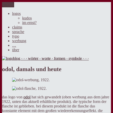
Zum
Menü
logoblog · · · wörter · worte · formen · symbole · · ·
der blog über sprache, design und werbung.
Inhalt
springen
logos
kudos
im ernst?
claims
sprache
typo
werbung
…
über
odol, damals und heute
das logo von
odol
hat sich gewandelt (oben werbung aus dem jahre
1922, unten das aktuell erhältliche produkt). die typische form der
flasche ist geblieben. bei diesem produkt ist die flasche das
konstante element mit dem großen wiedererkennungseffekt. die