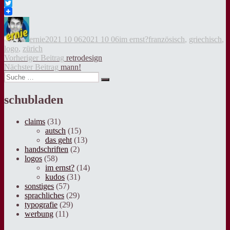
Facebook
Twitter
Autor
Veröffentlicht
Kategorien
Tags
am
ernie
2021 10 06
2021 10 06
im ernst?
französisch
,
griechisch
,
logo
,
zürich
Beitragsnavigation
Vorheriger
Vorheriger Beitrag
retrodesign
Nächster
Beitrag:
Nächster Beitrag
mann!
Suche
Beitrag:
Suche
nach:
schubladen
claims
(31)
autsch
(15)
das geht
(13)
handschriften
(2)
logos
(58)
im ernst?
(14)
kudos
(31)
sonstiges
(57)
sprachliches
(29)
typografie
(29)
werbung
(11)