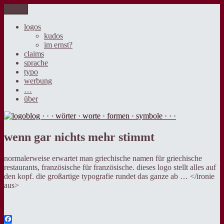
Zum
Menü
logoblog · · · wörter · worte · formen · symbole · · ·
der blog über sprache, design und werbung.
Inhalt
springen
logos
kudos
im ernst?
claims
sprache
typo
werbung
…
über
wenn gar nichts mehr stimmt
normalerweise erwartet man griechische namen für griechische
restaurants, französische für französische. dieses logo stellt alles auf
den kopf. die großartige typografie rundet das ganze ab … </ironie
aus>