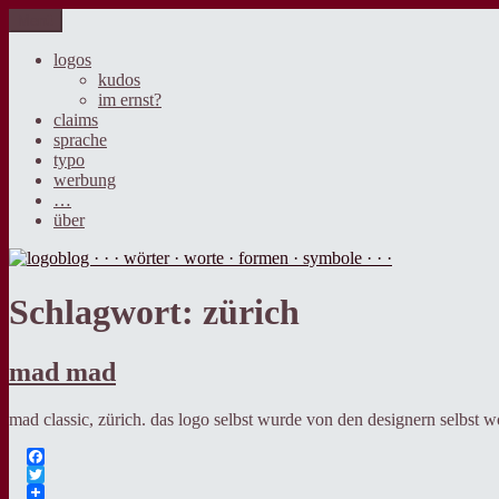
Zum
Menü
logoblog · · · wörter · worte · formen · symbole · · ·
der blog über sprache, design und werbung.
Inhalt
springen
logos
kudos
im ernst?
claims
sprache
typo
werbung
…
über
Schlagwort:
zürich
mad mad
mad classic, zürich. das logo selbst wurde von den designern selbst w
Facebook
Twitter