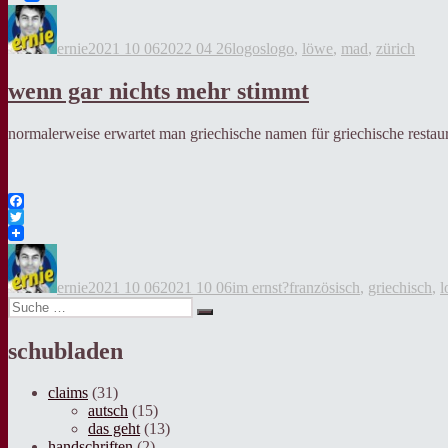
Autor
Veröffentlicht
Kategorien
Tags
am
ernie
2021 10 06
2022 04 26
logos
logo
,
löwe
,
mad
,
zürich
wenn gar nichts mehr stimmt
normalerweise erwartet man griechische namen für griechische restauran
Facebook
Twitter
Autor
Veröffentlicht
Kategorien
Tags
am
ernie
2021 10 06
2021 10 06
im ernst?
französisch
,
griechisch
,
l
Suche
Suche
nach:
schubladen
claims
(31)
autsch
(15)
das geht
(13)
handschriften
(2)