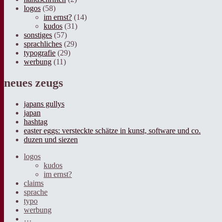
logos
(58)
im ernst?
(14)
kudos
(31)
sonstiges
(57)
sprachliches
(29)
typografie
(29)
werbung
(11)
neues zeugs
japans gullys
japan
hashtag
easter eggs: versteckte schätze in kunst, software und co.
duzen und siezen
logos
kudos
im ernst?
claims
sprache
typo
werbung
…