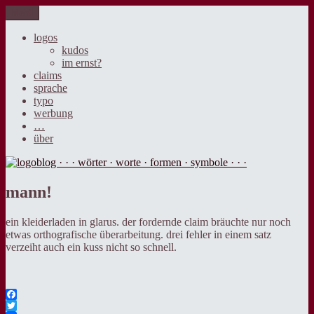
Zum
Menü
logoblog · · · wörter · worte · formen · symbole · · ·
der blog über sprache, design und werbung.
Inhalt
springen
logos
kudos
im ernst?
claims
sprache
typo
werbung
…
über
mann!
ein kleiderladen in glarus. der fordernde claim bräuchte nur noch
etwas orthografische überarbeitung. drei fehler in einem satz
verzeiht auch ein kuss nicht so schnell.
Facebook