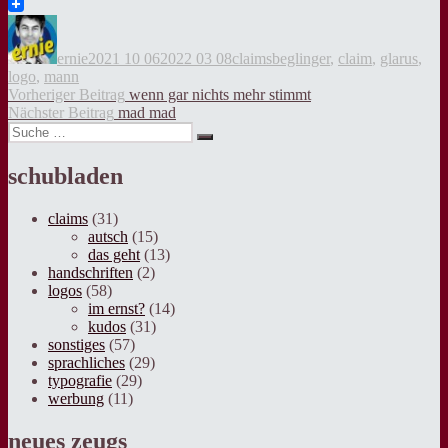
Twitter
Autor
Veröffentlicht
Kategorien
Tags
am
ernie
2021 10 06
2022 03 08
claims
beglinger
,
claim
,
glarus
,
logo
,
mann
Beitragsnavigation
Vorheriger
Vorheriger Beitrag
wenn gar nichts mehr stimmt
Nächster
Beitrag:
Nächster Beitrag
mad mad
Suche
Beitrag:
Suche
nach:
schubladen
claims
(31)
autsch
(15)
das geht
(13)
handschriften
(2)
logos
(58)
im ernst?
(14)
kudos
(31)
sonstiges
(57)
sprachliches
(29)
typografie
(29)
werbung
(11)
neues zeugs