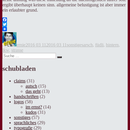
ergibt überhaupt keinen sinn. allgemeine belustigung ist aber immer
ein erlaubter grund.
Facebook
Twitter
Autor
Veröffentlicht
Kategorien
Tags
am
ernie
2016 03 11
2016 03 11
sonstiges
arsch
,
füdli
,
hintern
,
lkw
,
strasse
Suche
Suche
nach:
schubladen
claims
(31)
autsch
(15)
das geht
(13)
handschriften
(2)
logos
(58)
im ernst?
(14)
kudos
(31)
sonstiges
(57)
sprachliches
(29)
typografie
(29)