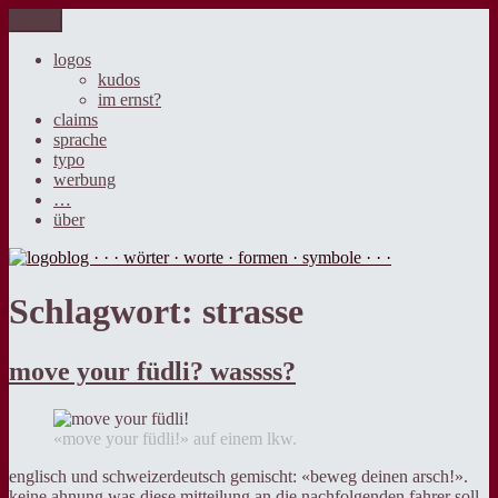
Zum
Menü
logoblog · · · wörter · worte · formen · symbole · · ·
der blog über sprache, design und werbung.
Inhalt
springen
logos
kudos
im ernst?
claims
sprache
typo
werbung
…
über
Schlagwort:
strasse
move your füdli? wassss?
«move your füdli!» auf einem lkw.
englisch und schweizerdeutsch gemischt: «beweg deinen arsch!».
keine ahnung was diese mitteilung an die nachfolgenden fahrer soll.