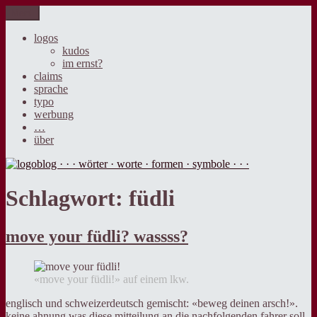
Zum
Menü
logoblog · · · wörter · worte · formen · symbole · · ·
der blog über sprache, design und werbung.
Inhalt
springen
logos
kudos
im ernst?
claims
sprache
typo
werbung
…
über
Schlagwort:
füdli
move your füdli? wassss?
«move your füdli!» auf einem lkw.
englisch und schweizerdeutsch gemischt: «beweg deinen arsch!».
keine ahnung was diese mitteilung an die nachfolgenden fahrer soll.