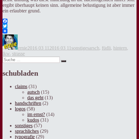
ergibt überhaupt keinen sinn. allgemeine belustigung ist aber immer
ein erlaubter grund.
Facebook
Twitter
Autor
Veröffentlicht
Kategorien
Tags
am
ernie
2016 03 11
2016 03 11
sonstiges
arsch
,
füdli
,
hintern
,
lkw
,
strasse
Suche
Suche
nach:
schubladen
claims
(31)
autsch
(15)
das geht
(13)
handschriften
(2)
logos
(58)
im ernst?
(14)
kudos
(31)
sonstiges
(57)
sprachliches
(29)
typografie
(29)