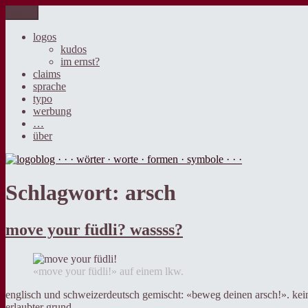
Zum
Menü
logoblog · · · wörter · worte · formen · symbole · · ·
der blog über sprache, design und werbung.
Inhalt
springen
logos
kudos
im ernst?
claims
sprache
typo
werbung
…
über
Schlagwort:
arsch
move your füdli? wassss?
«move your füdli!» auf einem lkw.
englisch und schweizerdeutsch gemischt: «beweg deinen arsch!». keine
erlaubter grund.