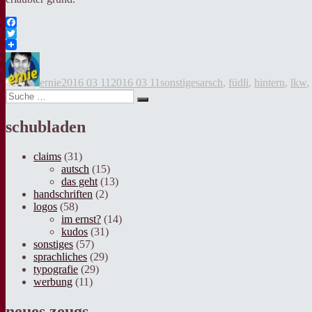
Facebook
Twitter
Autor
Veröffentlicht
Kategorien
Tags
am
ernie
2016 03 11
2016 03 11
sonstiges
arsch
,
füdli
,
hintern
,
lkw
,
Suche
Suche
nach:
schubladen
claims
(31)
autsch
(15)
das geht
(13)
handschriften
(2)
logos
(58)
im ernst?
(14)
kudos
(31)
sonstiges
(57)
sprachliches
(29)
typografie
(29)
werbung
(11)
neues zeugs