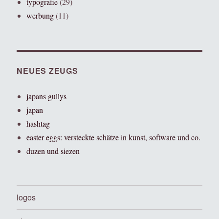
typografie
(29)
werbung
(11)
NEUES ZEUGS
japans gullys
japan
hashtag
easter eggs: versteckte schätze in kunst, software und co.
duzen und siezen
logos