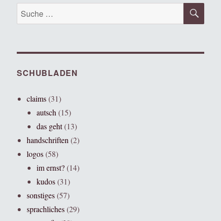
SU
Suche
nach:
SCHUBLADEN
claims
(31)
autsch
(15)
das geht
(13)
handschriften
(2)
logos
(58)
im ernst?
(14)
kudos
(31)
sonstiges
(57)
sprachliches
(29)