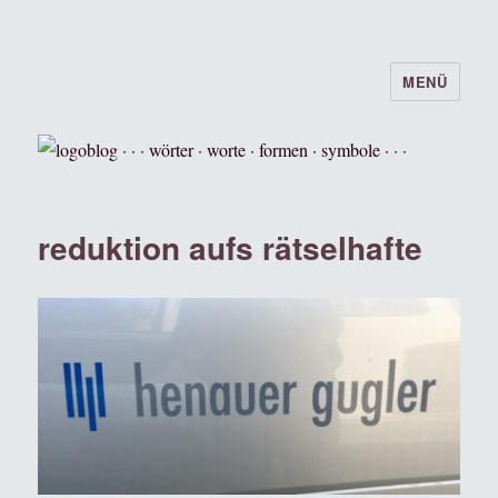
MENÜ
logoblog · · · wörter · worte · formen ·
symbole · · ·
reduktion aufs rätselhafte