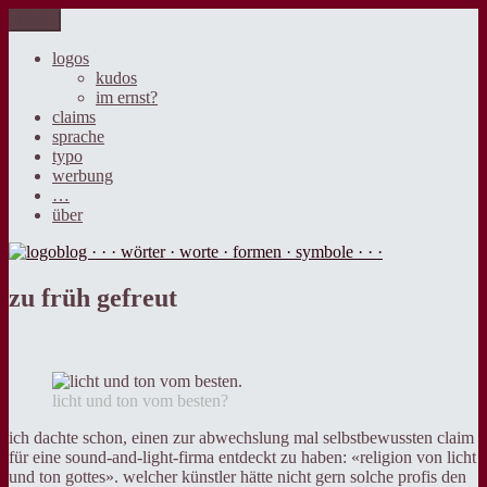
Zum
Menü
logoblog · · · wörter · worte · formen · symbole · · ·
der blog über sprache, design und werbung.
Inhalt
springen
logos
kudos
im ernst?
claims
sprache
typo
werbung
…
über
zu früh gefreut
licht und ton vom besten?
ich dachte schon, einen zur abwechslung mal selbstbewussten claim
für eine sound-and-light-firma entdeckt zu haben: «religion von licht
und ton gottes». welcher künstler hätte nicht gern solche profis den