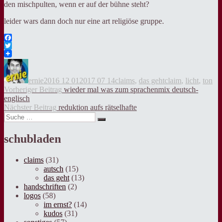
den mischpulten, wenn er auf der bühne steht?
leider wars dann doch nur eine art religiöse gruppe.
Facebook
Twitter
Autor
Veröffentlicht
Kategorien
Tags
am
ernie
2016 12 01
2017 07 14
claims
,
das geht
claim
,
licht
,
ton
Beitragsnavigation
Vorheriger
Vorheriger Beitrag
wieder mal was zum sprachenmix deutsch-
Beitrag:
englisch
Nächster
Nächster Beitrag
reduktion aufs rätselhafte
Suche
Beitrag:
Suche
nach:
schubladen
claims
(31)
autsch
(15)
das geht
(13)
handschriften
(2)
logos
(58)
im ernst?
(14)
kudos
(31)