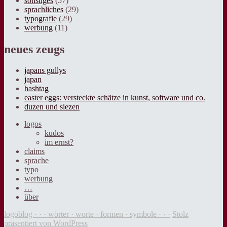
sonstiges
(57)
sprachliches
(29)
typografie
(29)
werbung
(11)
neues zeugs
japans gullys
japan
hashtag
easter eggs: versteckte schätze in kunst, software und co.
duzen und siezen
logos
kudos
im ernst?
claims
sprache
typo
werbung
…
über
logoblog · · · wörter · worte · formen · symbole · · ·
Stolz
präsentiert von WordPress