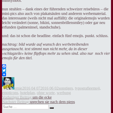
minisymbol.
nun strahlen – dank eines der führenden schweizer reisebüros – die
mini-pics also auch von plakatsäulen und anderem werbematerial.
das interessante (weils nicht mal auffällt): die originalemojis wurden
leicht verändert (sonne, bikini, sonnenbrillensmiley) oder gar neu
erfunden (palmeninsel, standschuhe).
und: das ist schon die headline. einfach fünf emojis. punkt. schluss.
nachtrag: bild wurde auf wunsch des werbetreibenden
ausgetauscht. text stimmt nun nicht mehr, da in dieser
«schlagzeile» keine flipflops mehr zu sehen sind. also nur noch vier
emojis für den titel.
Facebook
Twitter
Autor
Veröffentlicht
Kategorien
Tags
am
ernie
2016 04 07
2016 06 02
sonstiges
,
typografie
emoji
,
emoticons
,
hotelplan
,
ohne worte
,
werbung
Beitragsnavigation
Vorheriger
Vorheriger Beitrag
um die ecke
Nächster
Beitrag:
Nächster Beitrag
sprechen sie nach dem pieps
Suche
Beitrag:
Suche
nach: