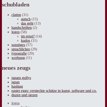
schubladen
claims
(31)
autsch
(15)
das geht
(13)
handschriften
(2)
logos
(58)
im ernst?
(14)
kudos
(31)
sonstiges
(57)
sprachliches
(29)
typografie
(29)
werbung
(11)
neues zeugs
japans gullys
japan
hashtag
easter eggs: versteckte schätze in kunst, software und co.
duzen und siezen
logos