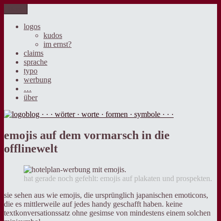
Zum
Menü
logoblog · · · wörter · worte · formen · symbole · · ·
der blog über sprache, design und werbung.
Inhalt
springen
logos
kudos
im ernst?
claims
sprache
typo
werbung
…
über
emojis auf dem vormarsch in die
offlinewelt
hat gerade noch gefehlt: emojis auf plakaten und prospekten.
sie sehen aus wie emojis, die ursprünglich japanischen emoticons,
die es mittlerweile auf jedes handy geschafft haben. keine
textkonversationssatz ohne gesimse von mindestens einem solchen