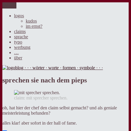
Zum
Menü
logoblog · · · wörter · worte · formen · symbole · · ·
der blog über sprache, design und werbung.
Inhalt
springen
logos
kudos
im ernst?
claims
sprache
typo
werbung
…
über
sprechen sie nach dem pieps
claim: mit sprecher sprechen.
oh, hat hier der chef den claim selbst gemacht? und als geniale
meisterleistung befunden?
alles klar! aber sofort in der hall of fame.