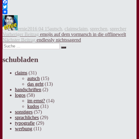
Facebook
Twitter
Autor
Veröffentlicht
Kategorien
Tags
am
ernie
2016 04 15
autsch
,
claims
claim
,
sprechen
,
sprecher
Beitragsnavigation
Vorheriger
Vorheriger Beitrag
emojis auf dem vormarsch in die offlinewelt
Nächster
Beitrag:
Nächster Beitrag
endlessly nichtssagend
Suche
Beitrag:
Suche
nach:
schubladen
claims
(31)
autsch
(15)
das geht
(13)
handschriften
(2)
logos
(58)
im ernst?
(14)
kudos
(31)
sonstiges
(57)
sprachliches
(29)
typografie
(29)
werbung
(11)