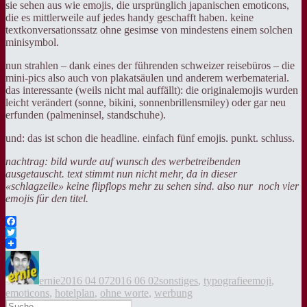
sie sehen aus wie emojis, die ursprünglich japanischen emoticons,
die es mittlerweile auf jedes handy geschafft haben. keine
textkonversationssatz ohne gesimse von mindestens einem solchen
minisymbol.
nun strahlen – dank eines der führenden schweizer reisebüros – die
mini-pics also auch von plakatsäulen und anderem werbematerial.
das interessante (weils nicht mal auffällt): die originalemojis wurden
leicht verändert (sonne, bikini, sonnenbrillensmiley) oder gar neu
erfunden (palmeninsel, standschuhe).
und: das ist schon die headline. einfach fünf emojis. punkt. schluss.
nachtrag: bild wurde auf wunsch des werbetreibenden
ausgetauscht. text stimmt nun nicht mehr, da in dieser
«schlagzeile» keine flipflops mehr zu sehen sind. also nur noch vier
emojis für den titel.
Facebook
Twitter
Autor
Veröffentlicht
Kategorien
Tags
am
ernie
2016 04 07
2016 06 02
sonstiges
,
typografie
emoji
,
emoticons
,
hotelplan
,
ohne worte
,
werbung
Suche