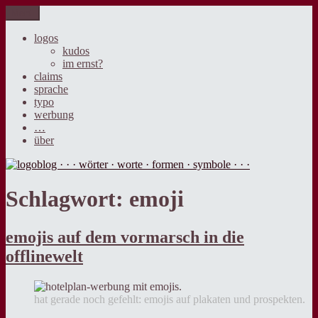
Zum
Menü
logoblog · · · wörter · worte · formen · symbole · · ·
der blog über sprache, design und werbung.
Inhalt
springen
logos
kudos
im ernst?
claims
sprache
typo
werbung
…
über
Schlagwort:
emoji
emojis auf dem vormarsch in die
offlinewelt
hat gerade noch gefehlt: emojis auf plakaten und prospekten.