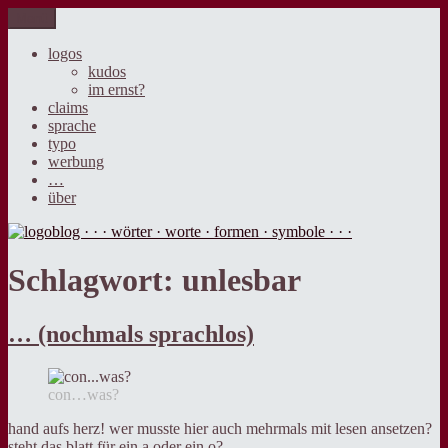
Zum
Menü
logoblog · · · wörter · worte · formen · symbole · · ·
der blog über sprache, design und werbung.
Inhalt
springen
logos
kudos
im ernst?
claims
sprache
typo
werbung
…
über
Schlagwort:
unlesbar
… (nochmals sprachlos)
con…was?
hand aufs herz! wer musste hier auch mehrmals mit lesen ansetzen?
steht das blatt für ein a oder ein o?