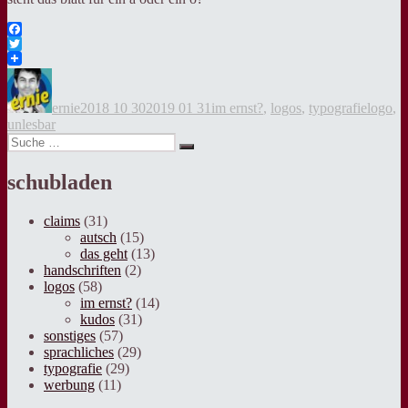
Facebook
Twitter
Autor
Veröffentlicht
Kategorien
Tags
am
ernie
2018 10 30
2019 01 31
im ernst?
,
logos
,
typografie
logo
,
unlesbar
Suche
Suche
nach:
schubladen
claims
(31)
autsch
(15)
das geht
(13)
handschriften
(2)
logos
(58)
im ernst?
(14)
kudos
(31)
sonstiges
(57)
sprachliches
(29)
typografie
(29)
werbung
(11)