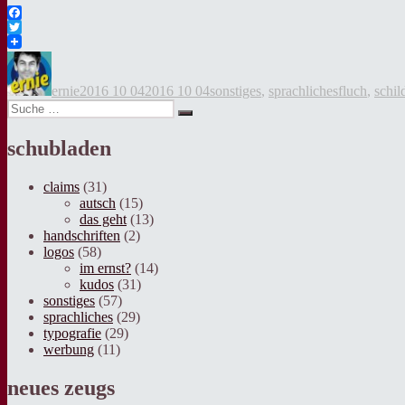
Facebook
Twitter
Autor
Veröffentlicht
Kategorien
Tags
am
ernie
2016 10 04
2016 10 04
sonstiges
,
sprachliches
fluch
,
schil
Suche
Suche
nach:
schubladen
claims
(31)
autsch
(15)
das geht
(13)
handschriften
(2)
logos
(58)
im ernst?
(14)
kudos
(31)
sonstiges
(57)
sprachliches
(29)
typografie
(29)
werbung
(11)
neues zeugs