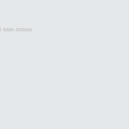
d
,
traum
,
trennung