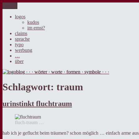
Zum
Menü
logoblog · · · wörter · worte · formen · symbole · · ·
der blog über sprache, design und werbung.
Inhalt
springen
logos
kudos
im ernst?
claims
sprache
typo
werbung
…
über
Schlagwort:
traum
urinstinkt fluchtraum
fluch-traum …
hab ich je geflucht beim träumen? schon möglich … einfach arme auss