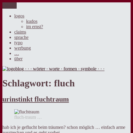
Zum
Menü
logoblog · · · wörter · worte · formen · symbole · · ·
der blog über sprache, design und werbung.
Inhalt
springen
logos
kudos
im ernst?
claims
sprache
typo
werbung
…
über
Schlagwort:
fluch
urinstinkt fluchtraum
fluch-traum …
hab ich je geflucht beim träumen? schon möglich … einfach arme
ausstrecken und es geht vorbei.