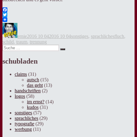
Facebook
Twitter
Autor
Veröffentlicht
Kategorien
Tags
am
ernie
2016 10 04
2016 10 04
sonstiges
,
sprachliches
fluch
,
schild
,
traum
,
trennung
Suche
Suche
nach:
schubladen
claims
(31)
autsch
(15)
das geht
(13)
handschriften
(2)
logos
(58)
im ernst?
(14)
kudos
(31)
sonstiges
(57)
sprachliches
(29)
typografie
(29)
werbung
(11)