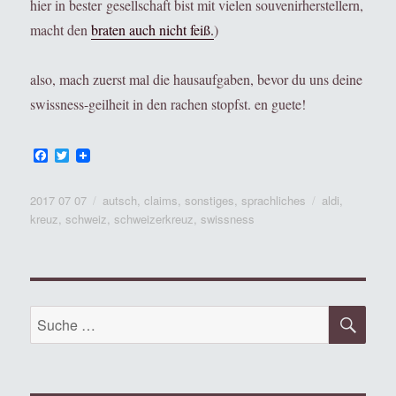
hier in bester gesellschaft bist mit vielen souvenirherstellern,
macht den
braten auch nicht feiß.
)
also, mach zuerst mal die hausaufgaben, bevor du uns deine
swissness-geilheit in den rachen stopfst. en guete!
F
T
a
w
c
i
e
t
Veröffentlicht
Kategorien
Tags
2017 07 07
autsch
,
claims
,
sonstiges
,
sprachliches
aldi
,
b
t
am
kreuz
,
schweiz
,
schweizerkreuz
,
swissness
o
e
o
r
k
SU
Suche
nach: