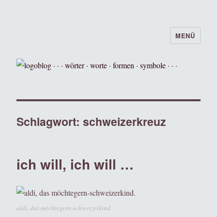
MENÜ
logoblog · · · wörter · worte · formen ·
symbole · · ·
Schlagwort:
schweizerkreuz
ich will, ich will …
aldi, das möchtegern-schweizerkind.