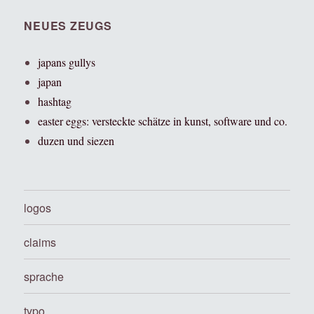
NEUES ZEUGS
japans gullys
japan
hashtag
easter eggs: versteckte schätze in kunst, software und co.
duzen und siezen
logos
claims
sprache
typo