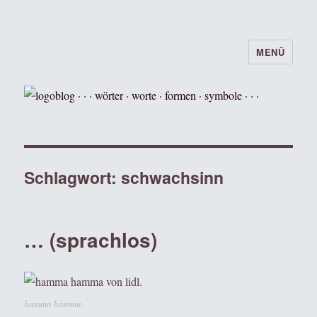
MENÜ
logoblog · · · wörter · worte · formen ·
symbole · · ·
Schlagwort:
schwachsinn
… (sprachlos)
hamma hamma.