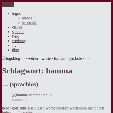
Zum
Menü
logoblog · · · wörter · worte · formen · symbole · · ·
der blog über sprache, design und werbung.
Inhalt
springen
logos
kudos
im ernst?
claims
sprache
typo
werbung
…
über
Schlagwort:
hamma
… (sprachlos)
hamma hamma.
lieber gott. bitte lass diesen werbetexterschwachsinnn nicht nach
helvetien überschwappen!