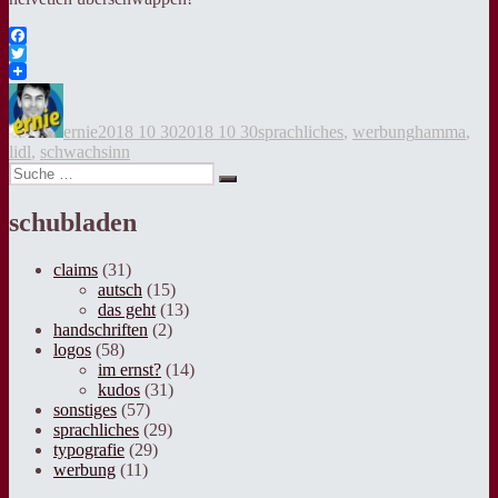
Facebook
Twitter
Autor
Veröffentlicht
Kategorien
Tags
am
ernie
2018 10 30
2018 10 30
sprachliches
,
werbung
hamma
,
lidl
,
schwachsinn
Suche
Suche
nach:
schubladen
claims
(31)
autsch
(15)
das geht
(13)
handschriften
(2)
logos
(58)
im ernst?
(14)
kudos
(31)
sonstiges
(57)
sprachliches
(29)
typografie
(29)
werbung
(11)