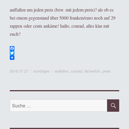
auffallen um jeden preis (bzw. mit jedem preis)? als ob es
bei einem gegenstand über 5000 franken/euro noch auf 29
rappen oder cents ankäme! hallo, conrad, alles klar mit
euch?
F
a
T
c
w
e
i
Veröffentlicht
Kategorien
Tags
b
t
2016 07 27
sonstiges
auffallen
,
conrad
,
lächerlich
,
preis
o
t
am
o
e
k
r
SU
Suche
nach: