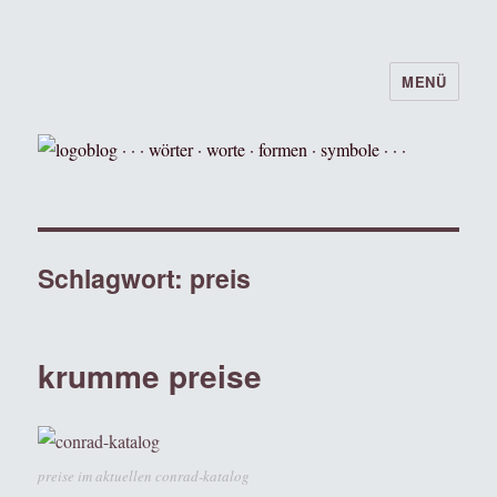
MENÜ
logoblog · · · wörter · worte · formen ·
symbole · · ·
Schlagwort:
preis
krumme preise
preise im aktuellen conrad-katalog