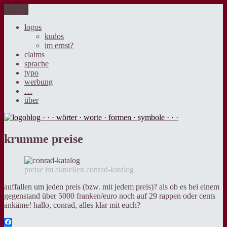
Zum
Menü
logoblog · · · wörter · worte · formen · symbole · · ·
der blog über sprache, design und werbung.
Inhalt
springen
logos
kudos
im ernst?
claims
sprache
typo
werbung
…
über
krumme preise
preise im aktuellen conrad-katalog
auffallen um jeden preis (bzw. mit jedem preis)? als ob es bei einem
gegenstand über 5000 franken/euro noch auf 29 rappen oder cents
ankäme! hallo, conrad, alles klar mit euch?