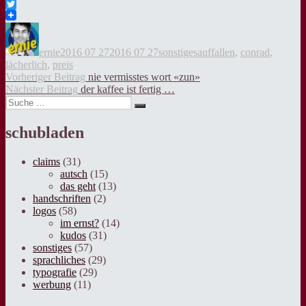
Facebook
Twitter
Autor
Veröffentlicht
Kategorien
Tags
am
ernie
2016 07 27
2016 07 27
sonstiges
auffallen
,
conrad
,
lächerlich
,
preis
Beitragsnavigation
Vorheriger
Vorheriger Beitrag
nie vermisstes wort «zun»
Nächster
Beitrag:
Nächster Beitrag
der kaffee ist fertig …
Suche
Beitrag:
Suche
nach:
schubladen
claims
(31)
autsch
(15)
das geht
(13)
handschriften
(2)
logos
(58)
im ernst?
(14)
kudos
(31)
sonstiges
(57)
sprachliches
(29)
typografie
(29)
werbung
(11)