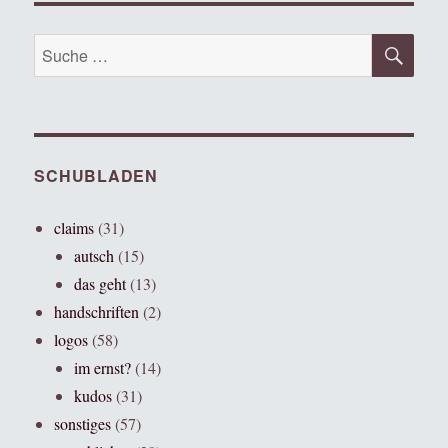
SU
Suche
nach:
SCHUBLADEN
claims
(31)
autsch
(15)
das geht
(13)
handschriften
(2)
logos
(58)
im ernst?
(14)
kudos
(31)
sonstiges
(57)