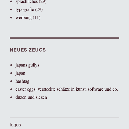
sprachliches
(29)
typografie
(29)
werbung
(11)
NEUES ZEUGS
japans gullys
japan
hashtag
easter eggs: versteckte schätze in kunst, software und co.
duzen und siezen
logos