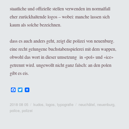
staatliche und offizielle stellen verwenden im normalfall
eher zurückhaltende logos – wobei: manche lassen sich
kaum als solche bezeichnen.
dass es auch anders geht, zeigt die polizei von neuenburg.
eine recht gelungene buchstabenspielerei mit dem wappen,
obwohl das wort in dieser umsetzung in «pol» und «ice»
getrennt wird. ungewollt nicht ganz falsch: an den polen
gibt es eis.
F
T
a
w
c
i
e
t
Veröffentlicht
Kategorien
Tags
2018 08 05
kudos
,
logos
,
typografie
neuchâtel
,
neuenburg
,
b
t
am
police
,
polizei
o
e
o
r
k