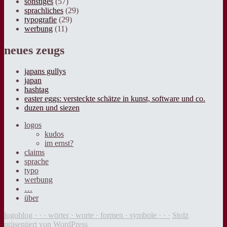
sonstiges
(57)
sprachliches
(29)
typografie
(29)
werbung
(11)
neues zeugs
japans gullys
japan
hashtag
easter eggs: versteckte schätze in kunst, software und co.
duzen und siezen
logos
kudos
im ernst?
claims
sprache
typo
werbung
…
über
logoblog · · · wörter · worte · formen · symbole · · ·
Stolz
präsentiert von WordPress