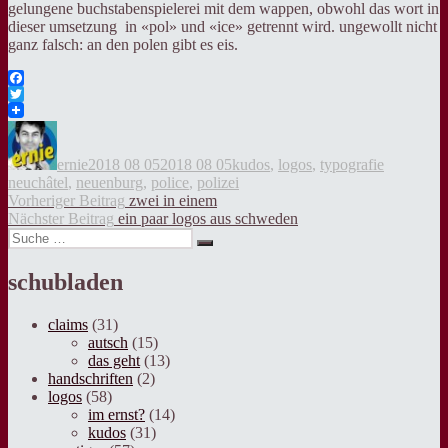
gelungene buchstabenspielerei mit dem wappen, obwohl das wort in
dieser umsetzung in «pol» und «ice» getrennt wird. ungewollt nicht
ganz falsch: an den polen gibt es eis.
Facebook
Twitter
Autor
Veröffentlicht
Kategorien
Tags
am
ernie
2018 08 05
2018 08 05
kudos
,
logos
,
typografie
neuchâtel
,
neuenburg
,
police
,
polizei
Beitragsnavigation
Vorheriger
Vorheriger Beitrag
zwei in einem
Nächster
Beitrag:
Nächster Beitrag
ein paar logos aus schweden
Suche
Beitrag:
Suche
nach:
schubladen
claims
(31)
autsch
(15)
das geht
(13)
handschriften
(2)
logos
(58)
im ernst?
(14)
kudos
(31)