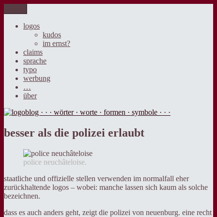
Zum
Menü
logoblog · · · wörter · worte · formen · symbole · · ·
der blog über sprache, design und werbung.
Inhalt
springen
logos
kudos
im ernst?
claims
sprache
typo
werbung
…
über
besser als die polizei erlaubt
police neuchâteloise.
staatliche und offizielle stellen verwenden im normalfall eher
zurückhaltende logos – wobei: manche lassen sich kaum als solche
bezeichnen.
dass es auch anders geht, zeigt die polizei von neuenburg. eine recht