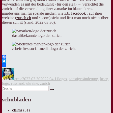
verwenden es mit der bedeutung «für den sieg» –, verzichtet die
zurich auf die verwendung ihrer z-marke im blauen kreis.
mindestens mal für soziale medien wie z.b.
facebook
. auf ihrer
website (
zurich.ch
und ~.com) sieht und liest man noch nichts über
diesen schritt (stand: 2022 03 30).
das altbekannte logo der zurich.
z-befreites social-media-logo der zurich.
Facebook
Twitter
Autor
Veröffentlicht
Kategorien
Tags
am
ernie
2022 03 30
2022 04 11
logos
,
sonstiges
änderung
,
krieg
,
logo
,
russland
,
ukraine
,
zurich
Suche
Suche
nach:
schubladen
claims
(31)