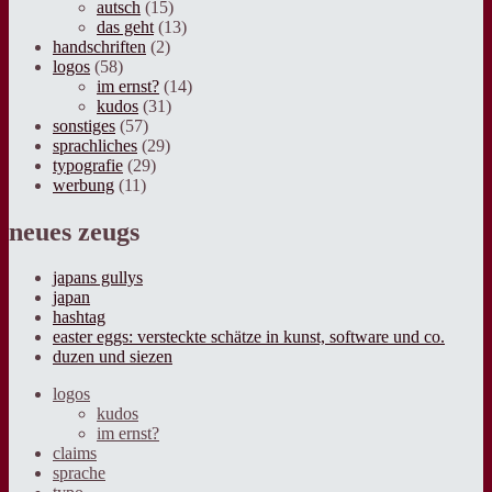
autsch
(15)
das geht
(13)
handschriften
(2)
logos
(58)
im ernst?
(14)
kudos
(31)
sonstiges
(57)
sprachliches
(29)
typografie
(29)
werbung
(11)
neues zeugs
japans gullys
japan
hashtag
easter eggs: versteckte schätze in kunst, software und co.
duzen und siezen
logos
kudos
im ernst?
claims
sprache