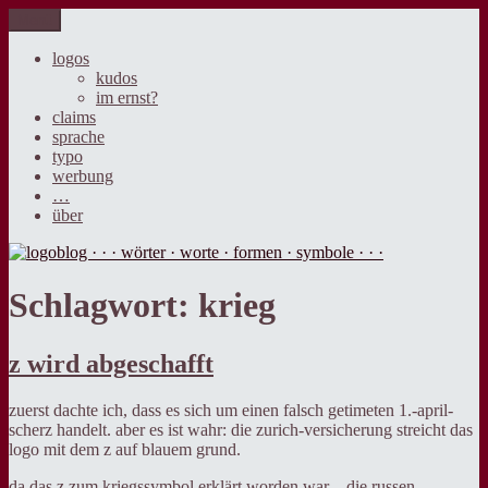
Zum
Menü
logoblog · · · wörter · worte · formen · symbole · · ·
der blog über sprache, design und werbung.
Inhalt
springen
logos
kudos
im ernst?
claims
sprache
typo
werbung
…
über
Schlagwort:
krieg
z wird abgeschafft
zuerst dachte ich, dass es sich um einen falsch getimeten 1.-april-
scherz handelt. aber es ist wahr: die zurich-versicherung streicht das
logo mit dem z auf blauem grund.
da das z zum kriegssymbol erklärt worden war – die russen