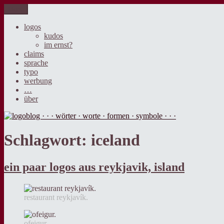
Zum
Menü
logoblog · · · wörter · worte · formen · symbole · · ·
der blog über sprache, design und werbung.
Inhalt
springen
logos
kudos
im ernst?
claims
sprache
typo
werbung
…
über
Schlagwort:
iceland
ein paar logos aus reykjavik, island
restaurant reykjavík.
ofeigur.