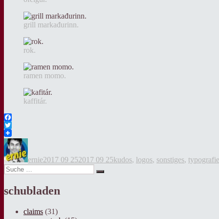
grill markađurinn.
rok.
ramen momo.
kaffitár.
Facebook
Twitter
Autor
Veröffentlicht
Kategorien
am
ernie
2017 09 25
2017 09 25
kudos
,
logos
,
sonstiges
,
typografi
Suche
Suche
nach:
schubladen
claims
(31)