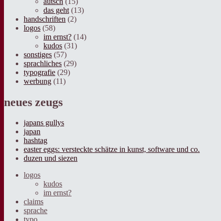
autsch
(15)
das geht
(13)
handschriften
(2)
logos
(58)
im ernst?
(14)
kudos
(31)
sonstiges
(57)
sprachliches
(29)
typografie
(29)
werbung
(11)
neues zeugs
japans gullys
japan
hashtag
easter eggs: versteckte schätze in kunst, software und co.
duzen und siezen
logos
kudos
im ernst?
claims
sprache
typo