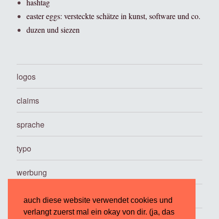
hashtag
easter eggs: versteckte schätze in kunst, software und co.
duzen und siezen
logos
claims
sprache
typo
werbung
…
auch diese website verwendet cookies und
verlangt zuerst mal ein okay von dir. (ja, das