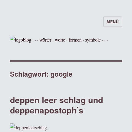
MENÜ
logoblog · · · wörter · worte · formen ·
symbole · · ·
Schlagwort:
google
deppen leer schlag und
deppenapostoph’s