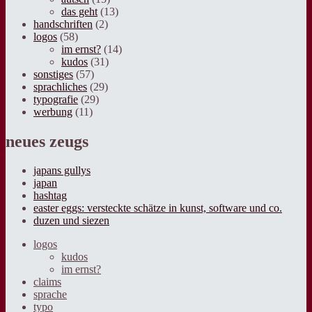
das geht
(13)
handschriften
(2)
logos
(58)
im ernst?
(14)
kudos
(31)
sonstiges
(57)
sprachliches
(29)
typografie
(29)
werbung
(11)
neues zeugs
japans gullys
japan
hashtag
easter eggs: versteckte schätze in kunst, software und co.
duzen und siezen
logos
kudos
im ernst?
claims
sprache
typo