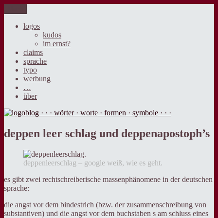
Zum
Menü
logoblog · · · wörter · worte · formen · symbole · · ·
der blog über sprache, design und werbung.
Inhalt
springen
logos
kudos
im ernst?
claims
sprache
typo
werbung
…
über
deppen leer schlag und deppenapostoph’s
deppenleerschlag – google weiß, wie es geht.
es gibt zwei rechtschreiberische massenphänomene in der deutschen
sprache:
die angst vor dem bindestrich (bzw. der zusammenschreibung von
substantiven) und die angst vor dem buchstaben s am schluss eines