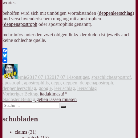
wortes.
beholfen wird sich mit unnötigen wortabständen (
deppenleerschlag
)
und verschwenderischem umgang mit apostrophen
(
deppenapostroph
oder apostrophitis genannt).
mehr infos unter den zwei obigen links. der
duden
ist jeweils auch
keine schlechte quelle.
Facebook
Twitter
Autor
Veröffentlicht
Kategorien
Tags
am
ernie
2017 07 13
2017 07 14
sonstiges
,
sprachliches
apostrof
,
apostroph
,
apostrophitis
,
depp
,
deppen
,
deppenapostroph
,
deppenleerschlag
,
google
,
leer schlag
,
leerschlag
Beitragsnavigation
Vorheriger
Vorheriger Beitrag
itadakimasu!*
Nächster
Beitrag:
Nächster Beitrag
gehen lassen müssen
Suche
Beitrag:
Suche
nach:
schubladen
claims
(31)
autsch
(15)