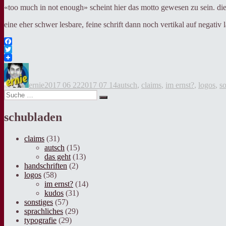
«too much in not enough» scheint hier das motto gewesen zu sein. die
eine eher schwer lesbare, feine schrift dann noch vertikal auf negativ
Facebook
Twitter
Autor
Veröffentlicht
Kategorien
am
ernie
2017 06 22
2017 07 14
autsch
,
claims
,
im ernst?
,
logos
,
so
Suche
Suche
nach:
schubladen
claims
(31)
autsch
(15)
das geht
(13)
handschriften
(2)
logos
(58)
im ernst?
(14)
kudos
(31)
sonstiges
(57)
sprachliches
(29)
typografie
(29)