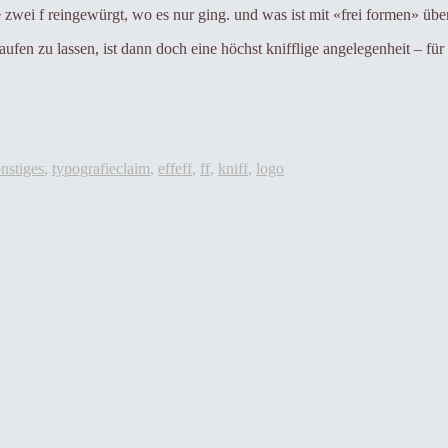
 zwei f reingewürgt, wo es nur ging. und was ist mit «frei formen» üb
 laufen zu lassen, ist dann doch eine höchst knifflige angelegenheit – f
Tags
nstiges
,
typografie
claim
,
effeff
,
ff
,
kniff
,
logo