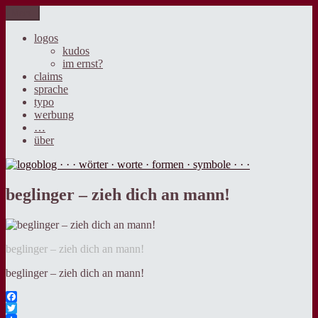
Zum
Menü
logoblog · · · wörter · worte · formen · symbole · · ·
der blog über sprache, design und werbung.
Inhalt
springen
logos
kudos
im ernst?
claims
sprache
typo
werbung
…
über
beglinger – zieh dich an mann!
beglinger – zieh dich an mann!
beglinger – zieh dich an mann!
Facebook