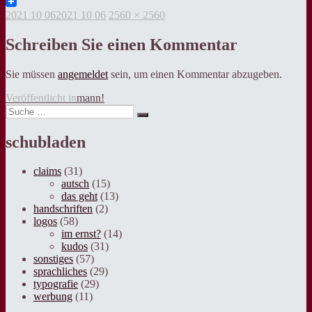
Twitter
Veröffentlicht
Volle
2021 10 06
2021 10 06
2560 × 2560
am
Grösse
Schreiben Sie einen Kommentar
Sie müssen
angemeldet
sein, um einen Kommentar abzugeben.
Beitragsnavigation
Veröffentlicht in
mann!
Suche
Suche
nach:
schubladen
claims
(31)
autsch
(15)
das geht
(13)
handschriften
(2)
logos
(58)
im ernst?
(14)
kudos
(31)
sonstiges
(57)
sprachliches
(29)
typografie
(29)
werbung
(11)