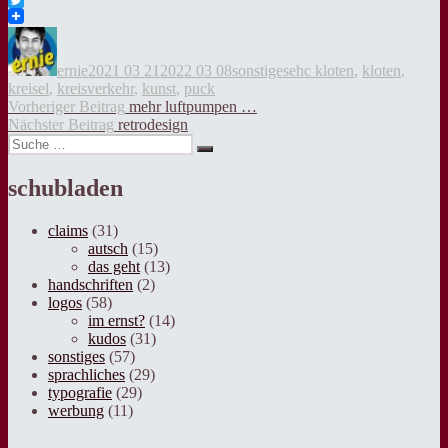
Twitter
Autor
Veröffentlicht
Kategorien
Tags
am
ernie
2021 03 21
2022 03 08
sonstiges
ehc kloten
,
kloten
,
kreisel
,
kreisverkehr
,
kunst
,
puck
Beitragsnavigation
Vorheriger
Vorheriger Beitrag
mehr luftpumpen …
Nächster
Beitrag:
Nächster Beitrag
retrodesign
Suche
Beitrag:
Suche
nach:
schubladen
claims
(31)
autsch
(15)
das geht
(13)
handschriften
(2)
logos
(58)
im ernst?
(14)
kudos
(31)
sonstiges
(57)
sprachliches
(29)
typografie
(29)
werbung
(11)