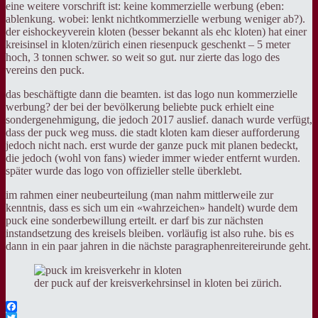
eine weitere vorschrift ist: keine kommerzielle werbung (eben:
ablenkung. wobei: lenkt nichtkommerzielle werbung weniger ab?).
der eishockeyverein kloten (besser bekannt als ehc kloten) hat einer
kreisinsel in kloten/zürich einen riesenpuck geschenkt – 5 meter
hoch, 3 tonnen schwer. so weit so gut. nur zierte das logo des
vereins den puck.
das beschäftigte dann die beamten. ist das logo nun kommerzielle
werbung? der bei der bevölkerung beliebte puck erhielt eine
sondergenehmigung, die jedoch 2017 auslief. danach wurde verfügt,
dass der puck weg muss. die stadt kloten kam dieser aufforderung
jedoch nicht nach. erst wurde der ganze puck mit planen bedeckt,
die jedoch (wohl von fans) wieder immer wieder entfernt wurden.
später wurde das logo von offizieller stelle überklebt.
im rahmen einer neubeurteilung (man nahm mittlerweile zur
kenntnis, dass es sich um ein «wahrzeichen» handelt) wurde dem
puck eine sonderbewillung erteilt. er darf bis zur nächsten
instandsetzung des kreisels bleiben. vorläufig ist also ruhe. bis es
dann in ein paar jahren in die nächste paragraphenreitereirunde geht.
der puck auf der kreisverkehrsinsel in kloten bei zürich.
Facebook