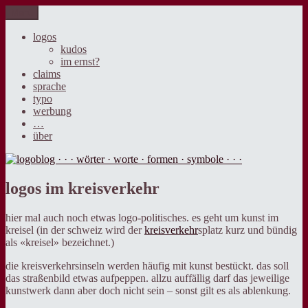
Zum
Menü
logoblog · · · wörter · worte · formen · symbole · · ·
der blog über sprache, design und werbung.
Inhalt
springen
logos
kudos
im ernst?
claims
sprache
typo
werbung
…
über
logos im kreisverkehr
hier mal auch noch etwas logo-politisches. es geht um kunst im
kreisel (in der schweiz wird der
kreisverkehr
splatz kurz und bündig
als «kreisel» bezeichnet.)
die kreisverkehrsinseln werden häufig mit kunst bestückt. das soll
das straßenbild etwas aufpeppen. allzu auffällig darf das jeweilige
kunstwerk dann aber doch nicht sein – sonst gilt es als ablenkung.