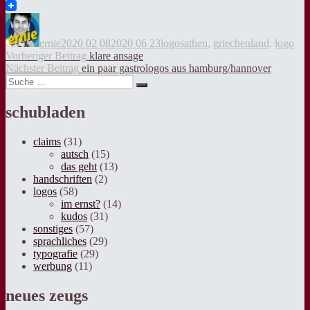
Twitter
Autor
Veröffentlicht
Kategorien
Tags
am
ernie
2020 02 08
2020 06 23
logos
athen
,
griechenland
,
logo
Beitragsnavigation
Vorheriger
Vorheriger Beitrag
klare ansage
Nächster
Beitrag:
Nächster Beitrag
ein paar gastrologos aus hamburg/hannover
Suche
Beitrag:
Suche
nach:
schubladen
claims
(31)
autsch
(15)
das geht
(13)
handschriften
(2)
logos
(58)
im ernst?
(14)
kudos
(31)
sonstiges
(57)
sprachliches
(29)
typografie
(29)
werbung
(11)
neues zeugs