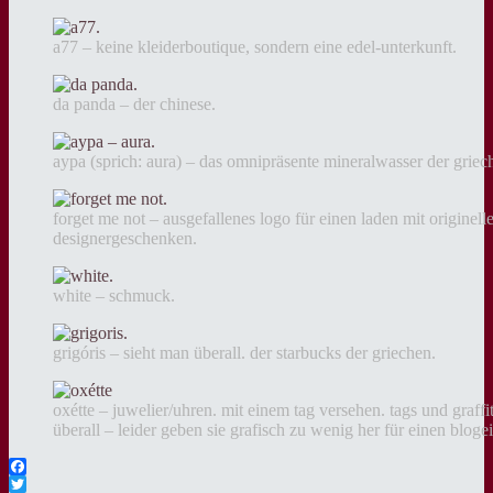
a77 – keine kleiderboutique, sondern eine edel-unterkunft.
da panda – der chinese.
aypa (sprich: aura) – das omnipräsente mineralwasser der griec
forget me not – ausgefallenes logo für einen laden mit originell
designergeschenken.
white – schmuck.
grigóris – sieht man überall. der starbucks der griechen.
oxétte – juwelier/uhren. mit einem tag versehen. tags und graffi
überall – leider geben sie grafisch zu wenig her für einen blogei
Facebook