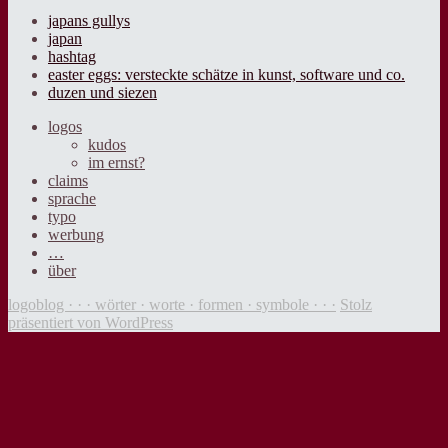
japans gullys
japan
hashtag
easter eggs: versteckte schätze in kunst, software und co.
duzen und siezen
logos
kudos
im ernst?
claims
sprache
typo
werbung
…
über
logoblog · · · wörter · worte · formen · symbole · · ·
Stolz
präsentiert von WordPress